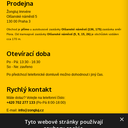
Prodejna
Žongluj Imrvére
Olšanské náměstí 5
130 00 Praha 3
Obchod je
přímo
u autobusové zastávky
Olšanské náměstí (136, 175)
zastávka směr
Flora. Od tramvajové zastávky
Olšanské náměstí (5, 9, 15, 26)
je obchůdek vzdálen
cca 170 m.
Otevírací doba
Po - Pá: 13:30 - 16:30
So - Ne: zavřeno
Po předchozí telefonické domluvě možno dohodnout i jiný čas.
Rychlý kontakt
Máte dotaz? Volejte na telefonní číslo:
+420 702 277 133
(Po-Pá 8:00-18:00)
E-mail:
info@zongluj.cz
×
Tyto webové stránky používají
Sledujte nás