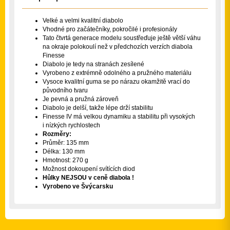
Velké a velmi kvalitní diabolo
Vhodné pro začátečníky, pokročilé i profesionály
Tato čtvrtá generace modelu soustřeďuje ještě větší váhu
na okraje polokoulí než v předchozích verzích diabola
Finesse
Diabolo je tedy na stranách zesílené
Vyrobeno z extrémně odolného a pružného materiálu
Vysoce kvalitní guma se po nárazu okamžitě vrací do
původního tvaru
Je pevná a pružná zároveň
Diabolo je delší, takže lépe drží stabilitu
Finesse IV má velkou dynamiku a stabilitu při vysokých
i nízkých rychlostech
Rozměry:
Průměr: 135 mm
Délka: 130 mm
Hmotnost: 270 g
Možnost dokoupení svítících diod
Hůlky NEJSOU v ceně diabola !
Vyrobeno ve Švýcarsku