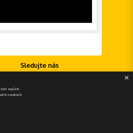
Sledujte nás
×
áním našich
vání souborů
E-shopové řešení od: