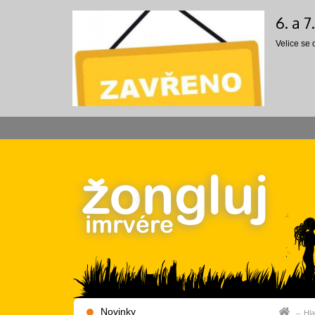
6. a 
Velice se
Novinky
Hla