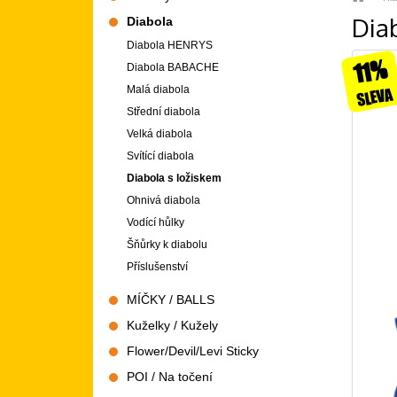
Dia
Diabola
Diabola HENRYS
11%
Diabola BABACHE
Malá diabola
SLEVA
Střední diabola
Velká diabola
Svítící diabola
Diabola s ložiskem
Ohnivá diabola
Vodící hůlky
Šňůrky k diabolu
Příslušenství
MÍČKY / BALLS
Kuželky / Kužely
Flower/Devil/Levi Sticky
POI / Na točení