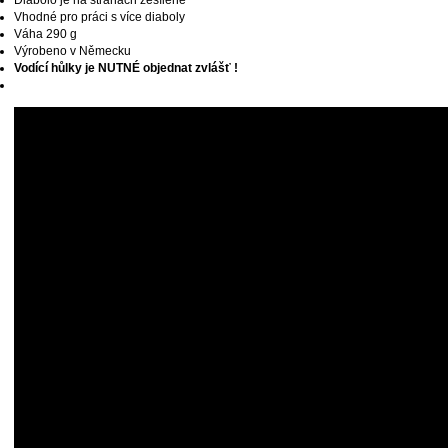
Vhodné pro práci s více diaboly
Váha 290 g
Výrobeno v Německu
Vodící hůlky je NUTNÉ objednat zvlášť !