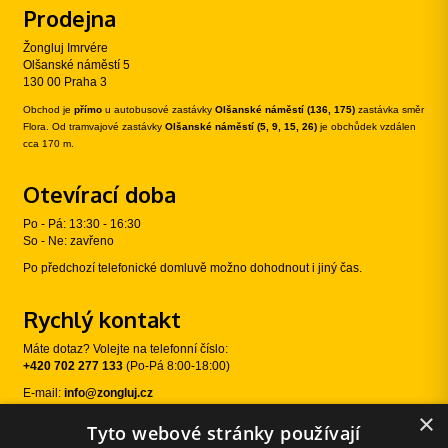
Prodejna
Žongluj Imrvére
Olšanské náměstí 5
130 00 Praha 3
Obchod je
přímo
u autobusové zastávky
Olšanské náměstí (136, 175)
zastávka směr
Flora. Od tramvajové zastávky
Olšanské náměstí (5, 9, 15, 26)
je obchůdek vzdálen
cca 170 m.
Otevírací doba
Po - Pá: 13:30 - 16:30
So - Ne: zavřeno
Po předchozí telefonické domluvě možno dohodnout i jiný čas.
Rychlý kontakt
Máte dotaz? Volejte na telefonní číslo:
+420 702 277 133
(Po-Pá 8:00-18:00)
E-mail:
info@zongluj.cz
×
Tyto webové stránky používají
Sledujte nás