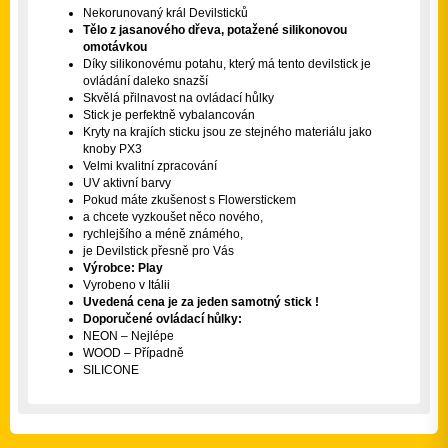
Nekorunovaný král Devilsticků
Tělo z jasanového dřeva, potažené silikonovou
omotávkou
Díky silikonovému potahu, který má tento devilstick je
ovládání daleko snazší
Skvělá přilnavost na ovládací hůlky
Stick je perfektně vybalancován
Kryty na krajích sticku jsou ze stejného materiálu jako
knoby PX3
Velmi kvalitní zpracování
UV aktivní barvy
Pokud máte zkušenost s
Flowerstickem
a chcete vyzkoušet něco nového,
rychlejšího a méně známého,
je Devilstick přesně pro Vás
Výrobce: Play
Vyrobeno v Itálii
Uvedená cena je za jeden samotný stick !
Doporučené ovládací hůlky:
NEON
– Nejlépe
WOOD
– Případně
SILICONE