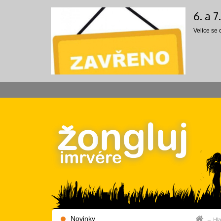
6. a 
Velice se
Novinky
Hla