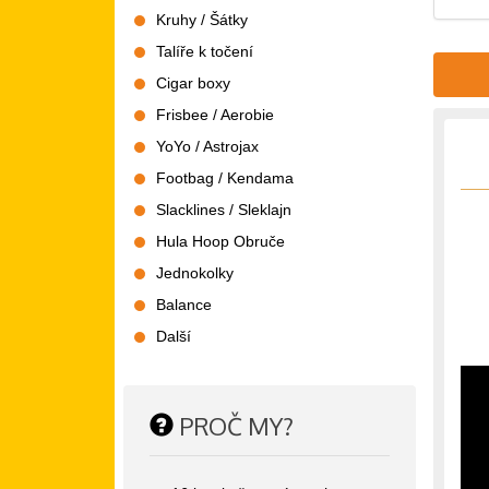
Kruhy / Šátky
Talíře k točení
Cigar boxy
Frisbee / Aerobie
YoYo / Astrojax
Footbag / Kendama
Slacklines / Sleklajn
Hula Hoop Obruče
Jednokolky
Balance
Další
PROČ MY?