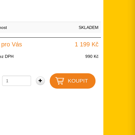
nost
SKLADEM
 pro Vás
1 199 Kč
ez DPH
990 Kč