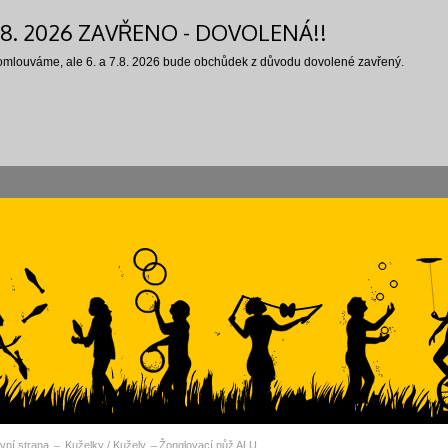
7.8. 2026 ZAVŘENO - DOVOLENÁ!!
 omlouváme, ale 6. a 7.8. 2026 bude obchůdek z důvodu dovolené zavřený.
vní strana
Kuželky / Kužely
Žonglovací nůž ALU