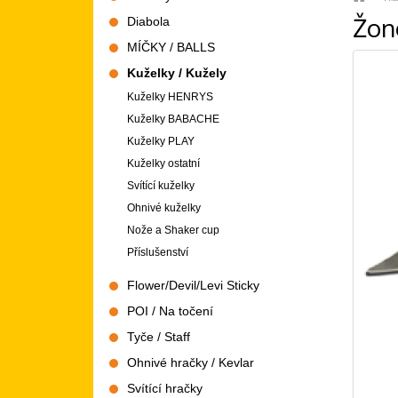
Žon
Diabola
MÍČKY / BALLS
Kuželky / Kužely
Kuželky HENRYS
Kuželky BABACHE
Kuželky PLAY
Kuželky ostatní
Svítící kuželky
Ohnivé kuželky
Nože a Shaker cup
Příslušenství
Flower/Devil/Levi Sticky
POI / Na točení
Tyče / Staff
Ohnivé hračky / Kevlar
Svítící hračky