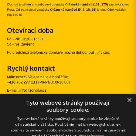
Obchod je
přímo
u autobusové zastávky
Olšanské náměstí (136, 175)
zastávka směr
Flora. Od tramvajové zastávky
Olšanské náměstí (5, 9, 15, 26)
je obchůdek vzdálen
cca 170 m.
Otevírací doba
Po - Pá: 13:30 - 16:30
So - Ne: zavřeno
Po předchozí telefonické domluvě možno dohodnout i jiný čas.
Rychlý kontakt
Máte dotaz? Volejte na telefonní číslo:
+420 702 277 133
(Po-Pá 8:00-18:00)
E-mail:
info@zongluj.cz
×
Tyto webové stránky používají
Sledujte nás
soubory cookie.
Tyto webové stránky používají soubory cookie ke zlepšení
uživatelského zážitku. Používáním našich webových stránek
souhlasíte se všemi soubory cookie v souladu s našimi zásadami
používání souborů cookie.
Více informací