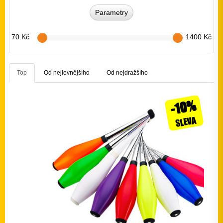
Parametry
70 Kč
1400 Kč
Top
Od nejlevnějšího
Od nejdražšího
-10%
SLEVA