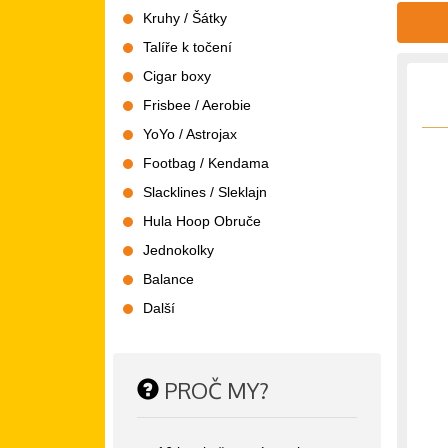
Kruhy / Šátky
Talíře k točení
Cigar boxy
Frisbee / Aerobie
YoYo / Astrojax
Footbag / Kendama
Slacklines / Sleklajn
Hula Hoop Obruče
Jednokolky
Balance
Další
PROČ MY?