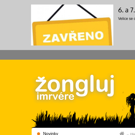
6. a 
Velice se
Novinky
Hla