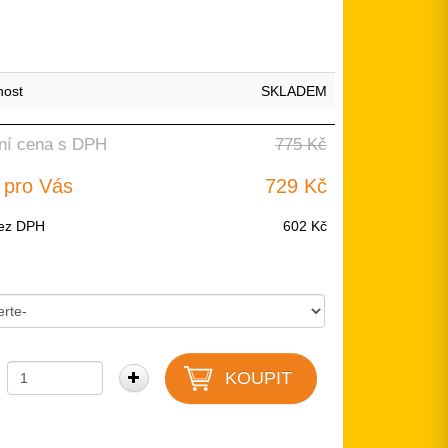
nost
SKLADEM
ní cena s DPH
775 Kč
 pro Vás
729 Kč
ez DPH
602 Kč