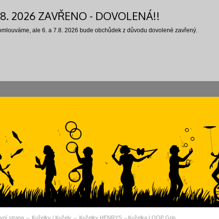
7.8. 2026 ZAVŘENO - DOVOLENÁ!!
 omlouváme, ale 6. a 7.8. 2026 bude obchůdek z důvodu dovolené zavřený.
vní strana
Kuželky / Kužely
Kuželky HENRYS
Kuželka LOOP Grip