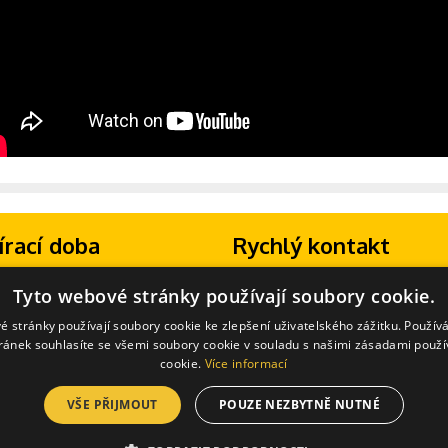
írací doba
Rychlý kontakt
13:30 - 16:30
Máte dotaz? Volejte na telefonní číslo:
Tyto webové stránky používají soubory cookie.
zavřeno
+420 702 277 133
(Po-Pá 8:00-18:00)
hozí telefonické domluvě možno
E-mail:
info@zongluj.cz
é stránky používají soubory cookie ke zlepšení uživatelského zážitku. Použív
 i jiný čas.
ránek souhlasíte se všemi soubory cookie v souladu s našimi zásadami použí
cookie.
Více informací
VŠE PŘIJMOUT
POUZE NEZBYTNĚ NUTNÉ
 cookies