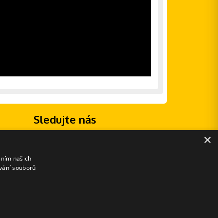
Sledujte nás
×
áním našich
vání souborů
E-shopové řešení od: