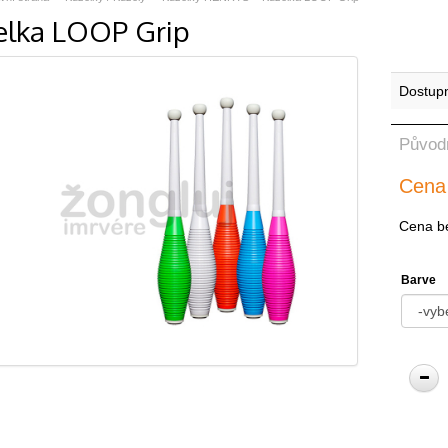
elka LOOP Grip
Dostup
Původ
Cena
Cena b
Barve