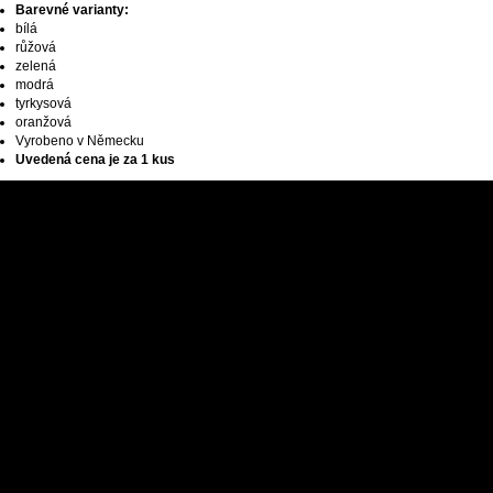
Barevné varianty:
bílá
růžová
zelená
modrá
tyrkysová
oranžová
Vyrobeno v Německu
Uvedená cena je za 1 kus