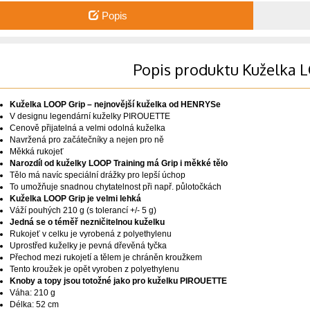
Popis
Popis produktu Kuželka 
Kuželka LOOP Grip – nejnovější kuželka od HENRYSe
V designu legendární kuželky PIROUETTE
Cenově přijatelná a velmi odolná kuželka
Navržená pro začátečníky a nejen pro ně
Měkká rukojeť
Narozdíl od kuželky LOOP Training má Grip i měkké tělo
Tělo má navíc speciální drážky pro lepší úchop
To umožňuje snadnou chytatelnost při např. půlotočkách
Kuželka LOOP Grip je velmi lehká
Váží pouhých 210 g (s tolerancí +/- 5 g)
Jedná se o téměř nezničitelnou kuželku
Rukojeť v celku je vyrobená z polyethylenu
Uprostřed kuželky je pevná dřevěná tyčka
Přechod mezi rukojetí a tělem je chráněn kroužkem
Tento kroužek je opět vyroben z polyethylenu
Knoby a topy jsou totožné jako pro kuželku PIROUETTE
Váha: 210 g
Délka: 52 cm