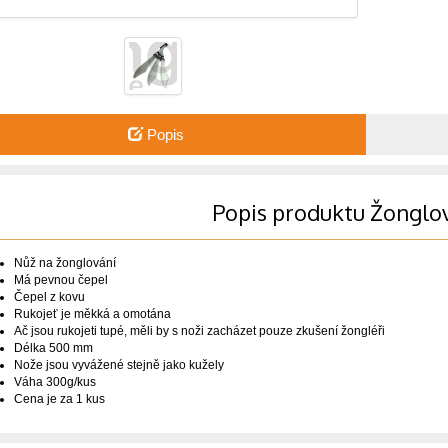
Popis
Popis produktu Žonglov
Nůž na žonglování
Má pevnou čepel
Čepel z kovu
Rukojeť je měkká a omotána
Ač jsou rukojeti tupé, měli by s noži zacházet pouze zkušení žongléři
Délka 500 mm
Nože jsou vyvážené stejně jako kužely
Váha 300g/kus
Cena je za 1 kus