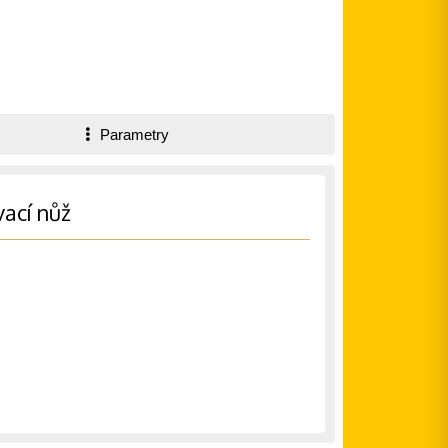
Parametry
ací nůž