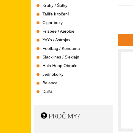
Kruhy / Šátky
Talíře k točení
Cigar boxy
Frisbee / Aerobie
YoYo / Astrojax
Footbag / Kendama
Slacklines / Sleklajn
Hula Hoop Obruče
Jednokolky
Balance
Další
PROČ MY?