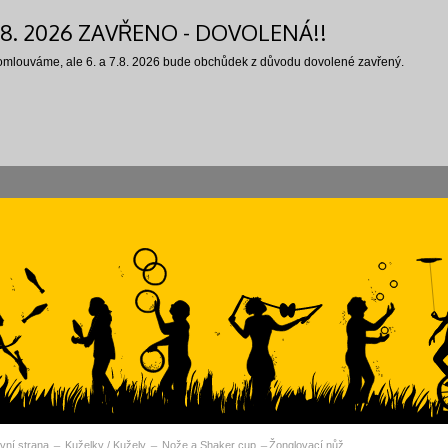
7.8. 2026 ZAVŘENO - DOVOLENÁ!!
 omlouváme, ale 6. a 7.8. 2026 bude obchůdek z důvodu dovolené zavřený.
vní strana
Kuželky / Kužely
Nože a Shaker cup
Žonglovací nůž