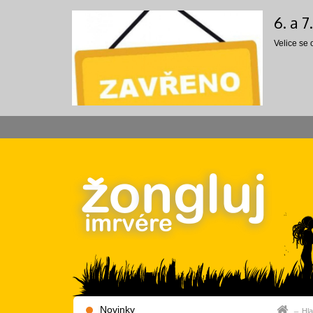
6. a 
Velice se
Novinky
Hla