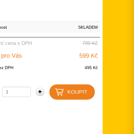
nost
SKLADEM
ní cena s DPH
799 Kč
 pro Vás
599 Kč
ez DPH
495 Kč