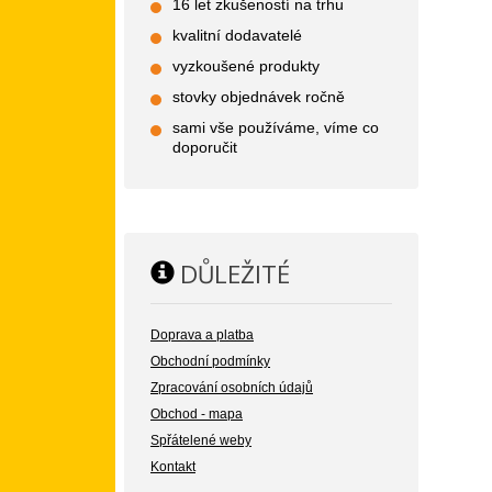
16 let zkušeností na trhu
kvalitní dodavatelé
vyzkoušené produkty
stovky objednávek ročně
sami vše používáme, víme co
doporučit
DŮLEŽITÉ
Doprava a platba
Obchodní podmínky
Zpracování osobních údajů
Obchod - mapa
Spřátelené weby
Kontakt