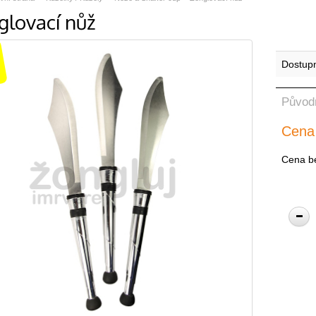
glovací nůž
Dostup
Původ
Cena
Cena b