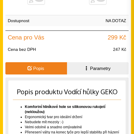
Dostupnost
NA DOTAZ
Cena pro Vás
299 Kč
Cena bez DPH
247 Kč
Popis
Parametry
Popis produktu Vodící hůlky GEKO
Komfortní hliníkové hole se silikonovou rukojetí
(nekloužou)
Ergonomický tvar pro ideální držení
Nebudete mít mozoly :-)
Velmi odolné a snadno omývatelné
Přenesení váhy na konec tyče pro lepší stabilitu při házení