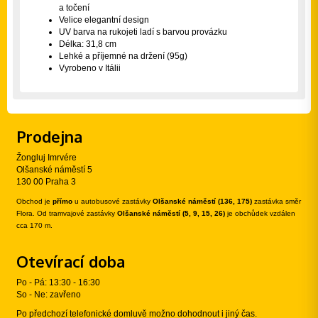
a točení
Velice elegantní design
UV barva na rukojeti ladí s barvou provázku
Délka: 31,8 cm
Lehké a příjemné na držení (95g)
Vyrobeno v Itálii
Prodejna
Žongluj Imrvére
Olšanské náměstí 5
130 00 Praha 3
Obchod je
přímo
u autobusové zastávky
Olšanské náměstí (136, 175)
zastávka směr
Flora. Od tramvajové zastávky
Olšanské náměstí (5, 9, 15, 26)
je obchůdek vzdálen
cca 170 m.
Otevírací doba
Po - Pá: 13:30 - 16:30
So - Ne: zavřeno
Po předchozí telefonické domluvě možno dohodnout i jiný čas.