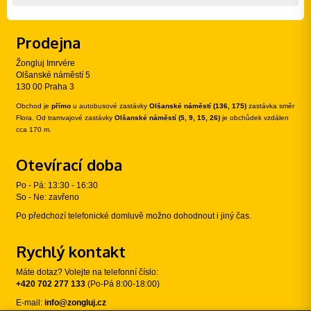
Prodejna
Žongluj Imrvére
Olšanské náměstí 5
130 00 Praha 3
Obchod je
přímo
u autobusové zastávky
Olšanské náměstí (136, 175)
zastávka směr
Flora. Od tramvajové zastávky
Olšanské náměstí (5, 9, 15, 26)
je obchůdek vzdálen
cca 170 m.
Otevírací doba
Po - Pá: 13:30 - 16:30
So - Ne: zavřeno
Po předchozí telefonické domluvě možno dohodnout i jiný čas.
Rychlý kontakt
Máte dotaz? Volejte na telefonní číslo:
+420 702 277 133
(Po-Pá 8:00-18:00)
E-mail:
info@zongluj.cz