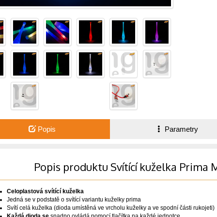
Popis
Parametry
Popis produktu Svítící kuželka Pri
Celoplastová svítící kuželka
Jedná se v podstatě o svítící variantu kuželky
prima
Svítí celá kuželka (dioda umístěná ve vrcholu kuželky a ve spodní části rukojeti)
Každá dioda se
snadno ovládá pomocí tlačítka na každé jednotce