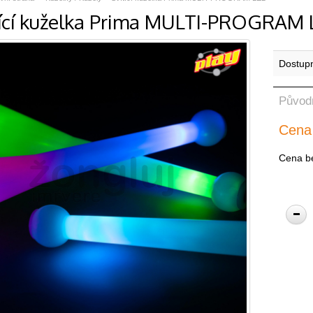
tící kuželka Prima MULTI-PROGRAM
Dostup
Původ
Cena
Cena b