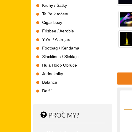
Kruhy / Šátky
Talíře k točení
Cigar boxy
Frisbee / Aerobie
YoYo / Astrojax
Footbag / Kendama
Slacklines / Sleklajn
Hula Hoop Obruče
Jednokolky
Balance
Další
PROČ MY?