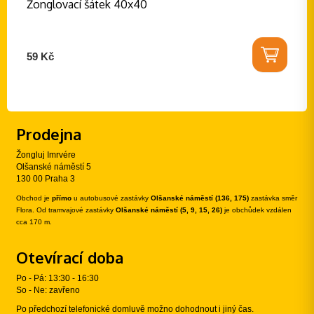
Žonglovací šátek 40x40
59 Kč
Prodejna
Žongluj Imrvére
Olšanské náměstí 5
130 00 Praha 3
Obchod je
přímo
u autobusové zastávky
Olšanské náměstí (136, 175)
zastávka směr
Flora. Od tramvajové zastávky
Olšanské náměstí (5, 9, 15, 26)
je obchůdek vzdálen
cca 170 m.
Otevírací doba
Po - Pá: 13:30 - 16:30
So - Ne: zavřeno
Po předchozí telefonické domluvě možno dohodnout i jiný čas.