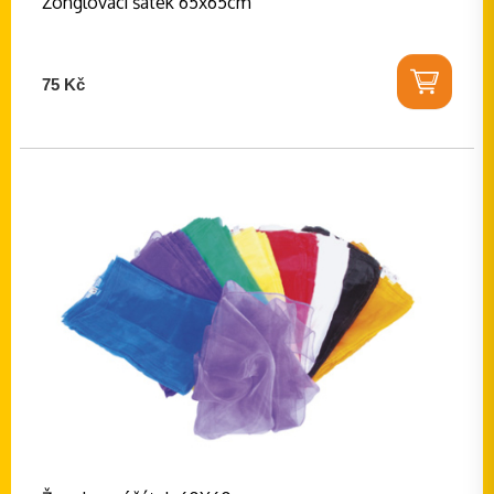
Žonglovací šátek 65x65cm
75 Kč