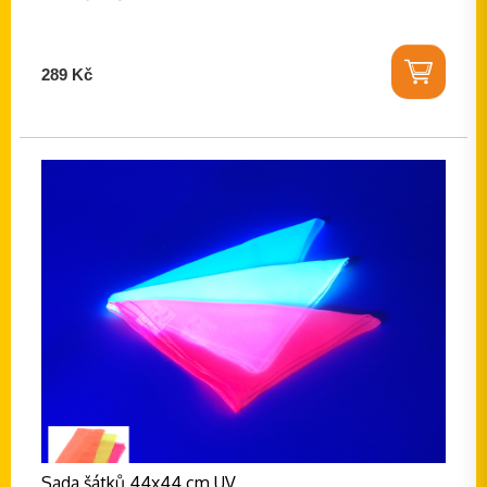
289 Kč
Sada šátků 44x44 cm UV