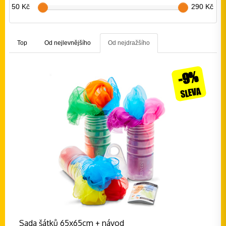
50 Kč
290 Kč
Top
Od nejlevnějšího
Od nejdražšího
-9%
SLEVA
Sada šátků 65x65cm + návod