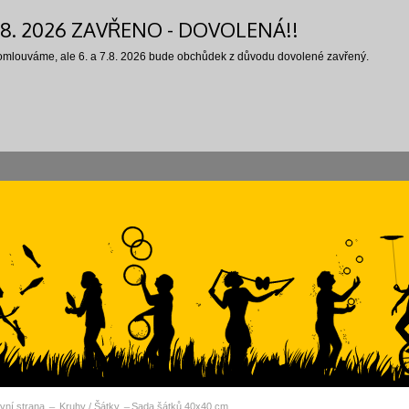
7.8. 2026 ZAVŘENO - DOVOLENÁ!!
 omlouváme, ale 6. a 7.8. 2026 bude obchůdek z důvodu dovolené zavřený.
vní strana
Kruhy / Šátky
Sada šátků 40x40 cm