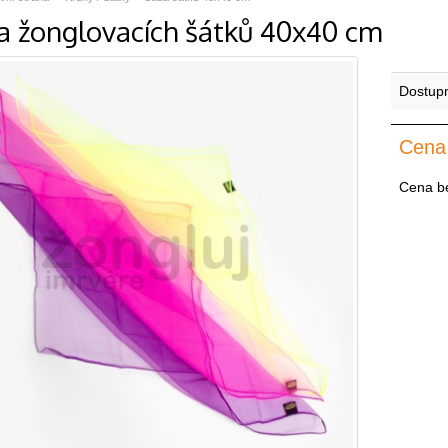
a žonglovacích šátků 40x40 cm
Dostup
Cena
Cena b