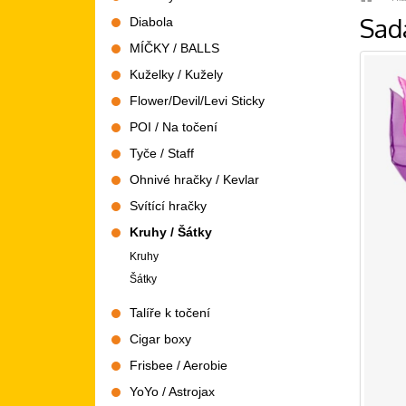
Sad
Diabola
MÍČKY / BALLS
Kuželky / Kužely
Flower/Devil/Levi Sticky
POI / Na točení
Tyče / Staff
Ohnivé hračky / Kevlar
Svítící hračky
Kruhy / Šátky
Kruhy
Šátky
Talíře k točení
Cigar boxy
Frisbee / Aerobie
YoYo / Astrojax