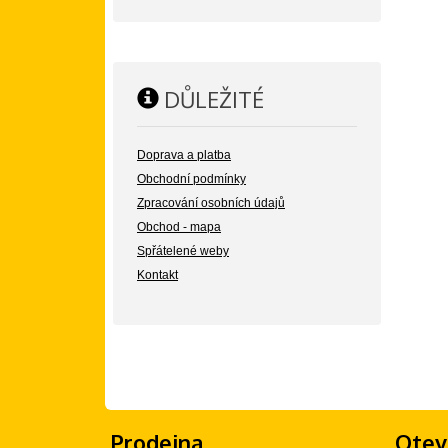
DŮLEŽITÉ
Doprava a platba
Obchodní podmínky
Zpracování osobních údajů
Obchod - mapa
Spřátelené weby
Kontakt
Prodejna
Otev