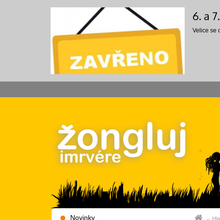
6. a 
Velice se
Novinky
Hla