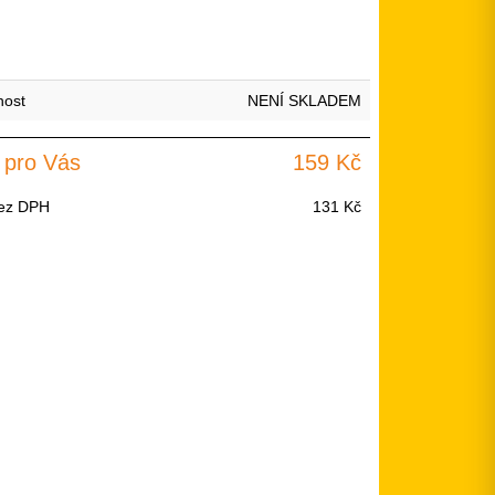
nost
NENÍ SKLADEM
 pro Vás
159 Kč
ez DPH
131 Kč