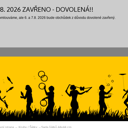
7.8. 2026 ZAVŘENO - DOVOLENÁ!!
 omlouváme, ale 6. a 7.8. 2026 bude obchůdek z důvodu dovolené zavřený.
vní strana
Kruhy / Šátky
Sada šátků 44x44 cm