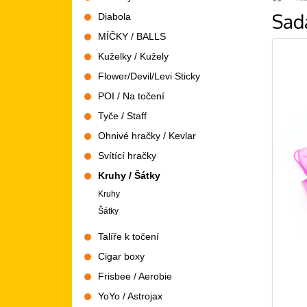
Sad
Diabola
MÍČKY / BALLS
Kuželky / Kužely
Flower/Devil/Levi Sticky
POI / Na točení
Tyče / Staff
Ohnivé hračky / Kevlar
Svítící hračky
Kruhy / Šátky
Kruhy
Šátky
Talíře k točení
Cigar boxy
Frisbee / Aerobie
YoYo / Astrojax