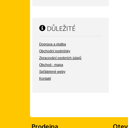
DŮLEŽITÉ
Doprava a platba
Obchodní podmínky
Zpracování osobních údajů
Obchod - mapa
Spřátelené weby
Kontakt
Prodejna
Otev