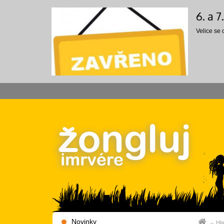
6. a 
Velice se
Novinky
Hla