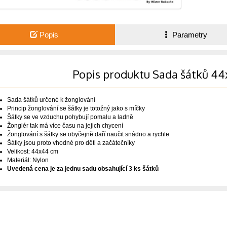
Popis
Parametry
Popis produktu Sada šátků 4
Sada šátků určené k žonglování
Princip žonglování se šátky je totožný jako s míčky
Šátky se ve vzduchu pohybují pomalu a ladně
Žonglér tak má více času na jejich chycení
Žonglování s šátky se obyčejně daří naučit snádno a rychle
Šátky jsou proto vhodné pro děti a začátečníky
Velikost: 44x44 cm
Materiál: Nylon
Uvedená cena je za jednu sadu obsahující 3 ks šátků