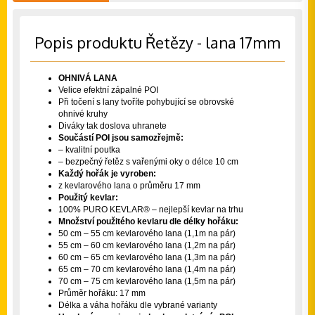
Popis produktu Řetězy - lana 17mm
OHNIVÁ LANA
Velice efektní zápalné POI
Při točení s lany tvoříte pohybující se obrovské
ohnivé kruhy
Diváky tak doslova uhranete
Součástí POI jsou samozřejmě:
– kvalitní poutka
– bezpečný řetěz s vařenými oky o délce 10 cm
Každý hořák je vyroben:
z kevlarového lana o průměru 17 mm
Použitý kevlar:
100% PURO KEVLAR® – nejlepší kevlar na trhu
Množství použitého kevlaru dle délky hořáku:
50 cm – 55 cm kevlarového lana (1,1m na pár)
55 cm – 60 cm kevlarového lana (1,2m na pár)
60 cm – 65 cm kevlarového lana (1,3m na pár)
65 cm – 70 cm kevlarového lana (1,4m na pár)
70 cm – 75 cm kevlarového lana (1,5m na pár)
Průměr hořáku: 17 mm
Délka a váha hořáku dle vybrané varianty