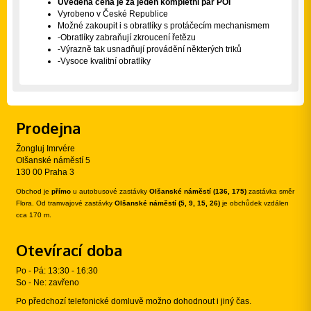
Uvedená cena je za jeden kompletní pár POI
Vyrobeno v České Republice
Možné zakoupit i s obratlíky s protáčecím mechanismem
-Obratlíky zabraňují zkroucení řetězu
-Výrazně tak usnadňují provádění některých triků
-Vysoce kvalitní obratlíky
Prodejna
Žongluj Imrvére
Olšanské náměstí 5
130 00 Praha 3
Obchod je
přímo
u autobusové zastávky
Olšanské náměstí (136, 175)
zastávka směr
Flora. Od tramvajové zastávky
Olšanské náměstí (5, 9, 15, 26)
je obchůdek vzdálen
cca 170 m.
Otevírací doba
Po - Pá: 13:30 - 16:30
So - Ne: zavřeno
Po předchozí telefonické domluvě možno dohodnout i jiný čas.