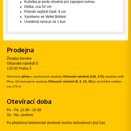
Kuželka je proto vhodná pro zapojení nohou
Délka: cca 52 cm
Průměr nejširší části: 9 cm
Vyrobeno ve Velké Británii
Uvedená cena je za 1 kus
Prodejna
Žongluj Imrvére
Olšanské náměstí 5
130 00 Praha 3
Obchod je
přímo
u autobusové zastávky
Olšanské náměstí (136, 175)
zastávka směr
Flora. Od tramvajové zastávky
Olšanské náměstí (5, 9, 15, 26)
je obchůdek vzdálen
cca 170 m.
Otevírací doba
Po - Pá: 13:30 - 16:30
So - Ne: zavřeno
Po předchozí telefonické domluvě možno dohodnout i jiný čas.