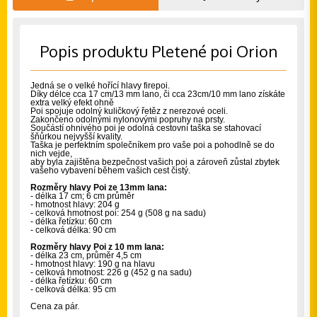
Popis produktu Pletené poi Orion
Jedná se o velké hořící hlavy firepoi.
Díky délce cca 17 cm/13 mm lano, či cca 23cm/10 mm lano získáte
extra velký efekt ohně
Poi spojuje odolný kuličkový řetěz z nerezové oceli.
Zakončeno odolnými nylonovými popruhy na prsty.
Součástí ohnivého poi je odolná cestovní taška se stahovací
šňůrkou nejvyšší kvality.
Taška je perfektním společníkem pro vaše poi a pohodlně se do
nich vejde,
aby byla zajištěna bezpečnost vašich poi a zároveň zůstal zbytek
vašeho vybavení během vašich cest čistý.
Rozměry hlavy Poi ze 13mm lana:
- délka 17 cm; 6 cm průměr
- hmotnost hlavy: 204 g
- celková hmotnost poi: 254 g (508 ​​g na sadu)
- délka řetízku: 60 cm
- celková délka: 90 cm
Rozměry hlavy Poi z 10 mm lana:
- délka 23 cm, průměr 4,5 cm
- hmotnost hlavy: 190 g na hlavu
- celková hmotnost: 226 g (452 ​​g na sadu)
- délka řetízku: 60 cm
- celková délka: 95 cm
Cena za pár.