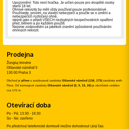
Upozornění: Toto není hračka. Je určen pouze pro dospělé osoby
starší 18 let.
Ohnivé rekvizity by měli vždy používat pouze profesionálové.
Používejte, prosím, na vlastní nebezpečí a poučte se o umění a
nebezpečích roztočení ohně,
stejně jako o přijetí VŠECH nezbytných bezpečnostních opatření
před, během a po každém použití.
Nejsme zodpovědní za jakékoli zranění způsobené používáním
ohnivých rekvizit.
Prodejna
Žongluj Imrvére
Olšanské náměstí 5
130 00 Praha 3
Obchod je
přímo
u autobusové zastávky
Olšanské náměstí (136, 175)
zastávka směr
Flora. Od tramvajové zastávky
Olšanské náměstí (5, 9, 15, 26)
je obchůdek vzdálen
cca 170 m.
Otevírací doba
Po - Pá: 13:30 - 16:30
So - Ne: zavřeno
Po předchozí telefonické domluvě možno dohodnout i jiný čas.