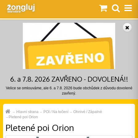
6. a 7.8. 2026 ZAVŘENO - DOVOLENÁ!!
Velice se omlouváme, ale 6. a 7.8. 2026 bude obchůdek z důvodu dovolené
zavřený.
Hlavní strana
POI / Na točení
Ohnivé / Zápalné
Pletené poi Orion
Pletené poi Orion