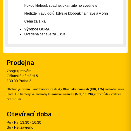
Pokud klobouk spadne, okamžitě ho zvedněte!
Nedržte hlavu dolů, když je klobouk na hlavě a v ohn
Cena za 1 ks.
Výrobce GORA
Uvedená cena je za 1 kus!
Prodejna
Žongluj Imrvére
Olšanské náměstí 5
130 00 Praha 3
Obchod je
přímo
u autobusové zastávky
Olšanské náměstí (136, 175)
zastávka směr
Flora. Od tramvajové zastávky
Olšanské náměstí (5, 9, 15, 26)
je obchůdek vzdálen
cca 170 m.
Otevírací doba
Po - Pá: 13:30 - 16:30
So - Ne: zavřeno