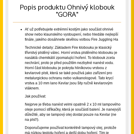
Popis produktu Ohnivý klobouk
"GORA"
Ať už potřebujete extrémní kostým jako součást ohnivé
show nebo klaunského vystoupení, nebo hledáte nejlepší
finále, jakého dosáhnete skvělou volbou Fire Juggling Ha
Technické detaily: Základem Fire klobouku je klasický
třívrstvý plstěný válec. Horní vrstva plstěného klobouku je
nasáklá chemikálií zpomalující hoření. To klobouk zcela
nechrání, proto je před použitím nezbytné nanést vodu.
Horní část klobouku je pokryta hliníkovou vrstvou z
kevlarové plsti, která se také používá jako zařízení pro
metalurgickou ochranu nebo vulkanologové. Tato krycí
vrstva a 10 mm lano Kevlar jsou šity ručně kevlarovým
vláknem.
Jak používat:
Nejprve je třeba nanést velmi opatrně 2 x 10 ml lampového
oleje pomocí stříkačky, která je součástí balení. Je nanejvýš
důležité, aby se lampový olej dostal pouze na Kevlar (ne
na plsť!).
Doporučujeme používat konkrétně lampový olej, protože
má nízkou teplotu hoření a delší dobu hoření. Tím je