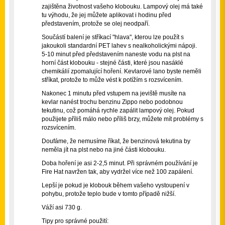
zajištěna životnost vašeho klobouku. Lampový olej má také
tu výhodu, že jej můžete aplikovat i hodinu před
představením, protože se olej neodpaří.
Součástí balení je stříkací "hlava", kterou lze použít s
jakoukoli standardní PET lahev s nealkoholickými nápoji.
5-10 minut před představením naneste vodu na plst na
horní část klobouku - stejné části, které jsou nasáklé
chemikálií zpomalující hoření. Kevlarové lano byste neměli
stříkat, protože to může vést k potížím s rozsvícením.
Nakonec 1 minutu před vstupem na jeviště musíte na
kevlar nanést trochu benzinu Zippo nebo podobnou
tekutinu, což pomáhá rychle zapálit lampový olej. Pokud
použijete příliš málo nebo příliš brzy, můžete mít problémy s
rozsvícením.
Doufáme, že nemusíme říkat, že benzinová tekutina by
neměla jít na plst nebo na jiné části klobouku.
Doba hoření je asi 2-2,5 minut. Při správném používání je
Fire Hat navržen tak, aby vydržel více než 100 zapálení.
Lepší je pokud je klobouk během vašeho vystoupení v
pohybu, protože teplo bude v tomto případě nižší.
Váží asi 730 g.
Tipy pro správné použití: