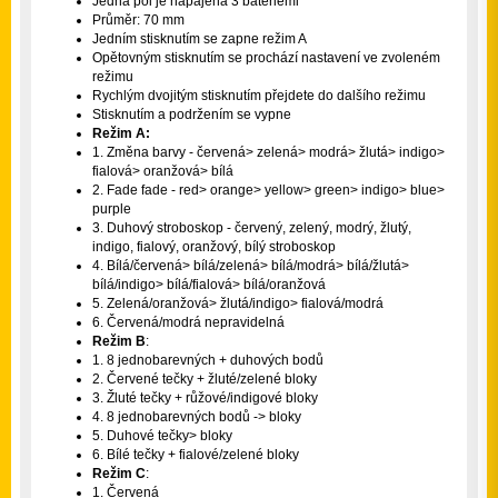
Jedna poi je napájena 3 bateriemi
Průměr: 70 mm
Jedním stisknutím se zapne režim A
Opětovným stisknutím se prochází nastavení ve zvoleném
režimu
Rychlým dvojitým stisknutím přejdete do dalšího režimu
Stisknutím a podržením se vypne
Režim A:
1. Změna barvy - červená> zelená> modrá> žlutá> indigo>
fialová> oranžová> bílá
2. Fade fade - red> orange> yellow> green> indigo> blue>
purple
3. Duhový stroboskop - červený, zelený, modrý, žlutý,
indigo, fialový, oranžový, bílý stroboskop
4. Bílá/červená> bílá/zelená> bílá/modrá> bílá/žlutá>
bílá/indigo> bílá/fialová> bílá/oranžová
5. Zelená/oranžová> žlutá/indigo> fialová/modrá
6. Červená/modrá nepravidelná
Režim B
:
1. 8 jednobarevných + duhových bodů
2. Červené tečky + žluté/zelené bloky
3. Žluté tečky + růžové/indigové bloky
4. 8 jednobarevných bodů -> bloky
5. Duhové tečky> bloky
6. Bílé tečky + fialové/zelené bloky
Režim C
:
1. Červená