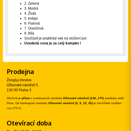
2. Zelená
3. Modrá
4. Žlutá
5. Indigo
6. Fialová
7. Oranžová
8. Bílá
Součástí je praktický vak na uložení poi
Uvedená cena je za celý komplet !
Prodejna
Žongluj Imrvére
Olšanské náměstí 5
130 00 Praha 3
Obchod je
přímo
u autobusové zastávky
Olšanské náměstí (136, 175)
zastávka směr
Flora. Od tramvajové zastávky
Olšanské náměstí (5, 9, 15, 26)
je obchůdek vzdálen
cca 170 m.
Otevírací doba