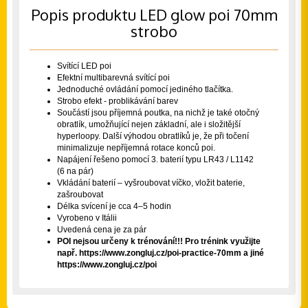
Popis produktu LED glow poi 70mm
strobo
Svítící LED poi
Efektní multibarevná svítící poi
Jednoduché ovládání pomocí jediného tlačítka.
Strobo efekt - problikávání barev
Součástí jsou příjemná poutka, na nichž je také otočný
obratlík, umožňující nejen základní, ale i složitější
hyperloopy. Další výhodou obratlíků je, že při točení
minimalizuje nepříjemná rotace konců poi.
Napájení řešeno pomocí 3. baterií typu LR43 / L1142
(6 na pár)
Vkládání baterií – vyšroubovat víčko, vložit baterie,
zašroubovat
Délka svícení je cca 4–5 hodin
Vyrobeno v Itálii
Uvedená cena je za pár
POI nejsou určeny k trénování!!! Pro trénink využijte
např.
https://www.zongluj.cz/poi-practice-70mm
a jiné
https://www.zongluj.cz/poi