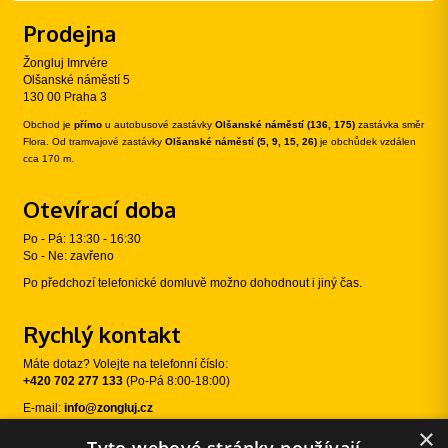
Prodejna
Žongluj Imrvére
Olšanské náměstí 5
130 00 Praha 3
Obchod je
přímo
u autobusové zastávky
Olšanské náměstí (136, 175)
zastávka směr
Flora. Od tramvajové zastávky
Olšanské náměstí (5, 9, 15, 26)
je obchůdek vzdálen
cca 170 m.
Otevírací doba
Po - Pá: 13:30 - 16:30
So - Ne: zavřeno
Po předchozí telefonické domluvě možno dohodnout i jiný čas.
Rychlý kontakt
Máte dotaz? Volejte na telefonní číslo:
+420 702 277 133
(Po-Pá 8:00-18:00)
E-mail:
info@zongluj.cz
×