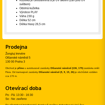
Kuželka je celobarevná a je UV aktivní (září pod UV
světlem)
Odolná kuželka
Výrobce PLAY
Váha 230 g
Délka 52 cm
Délka hlavy 26,5 cm
Prodejna
Žongluj Imrvére
Olšanské náměstí 5
130 00 Praha 3
Obchod je
přímo
u autobusové zastávky
Olšanské náměstí (136, 175)
zastávka směr
Flora. Od tramvajové zastávky
Olšanské náměstí (5, 9, 15, 26)
je obchůdek vzdálen
cca 170 m.
Otevírací doba
Po - Pá: 13:30 - 16:30
So - Ne: zavřeno