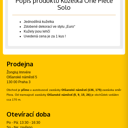
Popis produktu Kuželka One Piece
Solo
Jednodílná kuželka
Zdobené dekorací ve stylu „Euro“ 
Kužely jsou lehčí
Uvedená cena je za 1 kus !
Prodejna
Žongluj Imrvére
Olšanské náměstí 5
130 00 Praha 3
Obchod je
přímo
u autobusové zastávky
Olšanské náměstí (136, 175)
zastávka směr
Flora. Od tramvajové zastávky
Olšanské náměstí (5, 9, 15, 26)
je obchůdek vzdálen
cca 170 m.
Otevírací doba
Po - Pá: 13:30 - 16:30
So - Ne: zavřeno