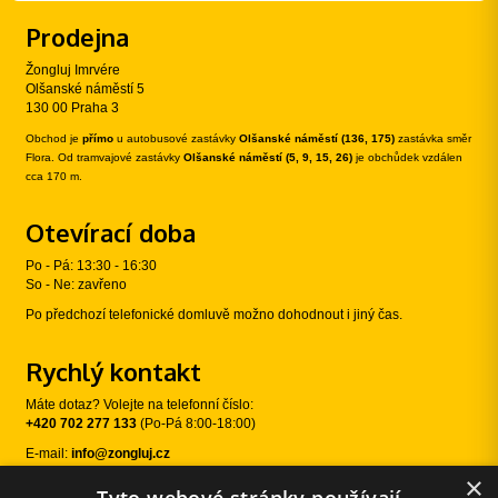
Prodejna
Žongluj Imrvére
Olšanské náměstí 5
130 00 Praha 3
Obchod je
přímo
u autobusové zastávky
Olšanské náměstí (136, 175)
zastávka směr
Flora. Od tramvajové zastávky
Olšanské náměstí (5, 9, 15, 26)
je obchůdek vzdálen
cca 170 m.
Otevírací doba
Po - Pá: 13:30 - 16:30
So - Ne: zavřeno
Po předchozí telefonické domluvě možno dohodnout i jiný čas.
Rychlý kontakt
Máte dotaz? Volejte na telefonní číslo:
+420 702 277 133
(Po-Pá 8:00-18:00)
E-mail:
info@zongluj.cz
×