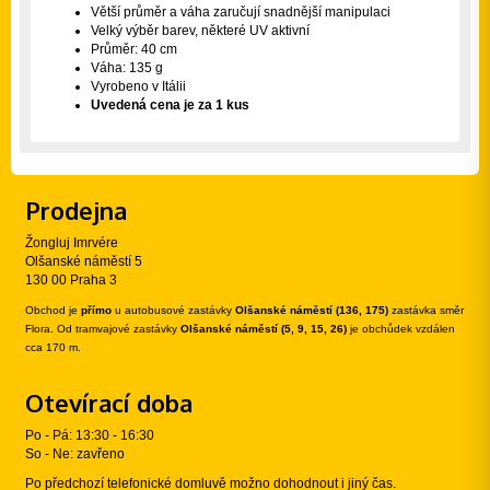
Větší průměr a váha zaručují snadnější manipulaci
Velký výběr barev, některé UV aktivní
Průměr: 40 cm
Váha: 135 g
Vyrobeno v Itálii
Uvedená cena je za 1 kus
Prodejna
Žongluj Imrvére
Olšanské náměstí 5
130 00 Praha 3
Obchod je
přímo
u autobusové zastávky
Olšanské náměstí (136, 175)
zastávka směr
Flora. Od tramvajové zastávky
Olšanské náměstí (5, 9, 15, 26)
je obchůdek vzdálen
cca 170 m.
Otevírací doba
Po - Pá: 13:30 - 16:30
So - Ne: zavřeno
Po předchozí telefonické domluvě možno dohodnout i jiný čas.