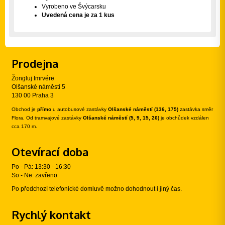
Vyrobeno ve Švýcarsku
Uvedená cena je za 1 kus
Prodejna
Žongluj Imrvére
Olšanské náměstí 5
130 00 Praha 3
Obchod je
přímo
u autobusové zastávky
Olšanské náměstí (136, 175)
zastávka směr
Flora. Od tramvajové zastávky
Olšanské náměstí (5, 9, 15, 26)
je obchůdek vzdálen
cca 170 m.
Otevírací doba
Po - Pá: 13:30 - 16:30
So - Ne: zavřeno
Po předchozí telefonické domluvě možno dohodnout i jiný čas.
Rychlý kontakt