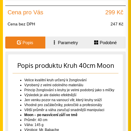
Cena pro Vás
299 Kč
Cena bez DPH
247 Kč
Popis
Parametry
Podobné
Popis produktu Kruh 40cm Moon
Velice kvalitní kruh určený k žonglování
Vyrobený z velmi odolného materiálu
Princip žonglování s kruhy je velmi podobný jako s míčky
Výsledek je ale daleko efektnější
Jen venku pozor na vanoucí vítr, který kruhy sráží
Vhodné pro začátečníky, pokročilé a profesionály
Větší průměr a váha zaručují snadnější manipulaci
Moon – po nasvícení září ve tmě
Průměr: 40 cm
Váha: 145 g
Výrobce: Mr. Babache