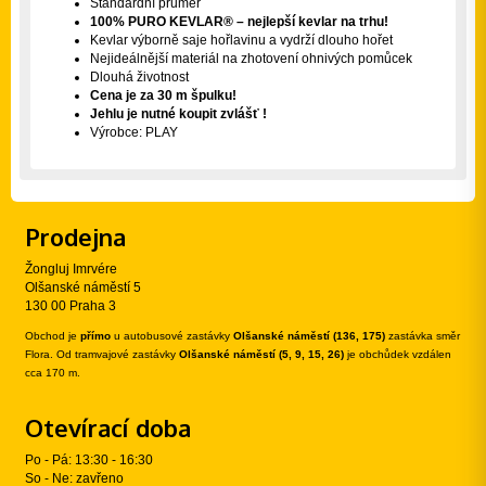
Standardní průměr
100% PURO KEVLAR® – nejlepší kevlar na trhu!
Kevlar výborně saje hořlavinu a vydrží dlouho hořet
Nejideálnější materiál na zhotovení ohnivých pomůcek
Dlouhá životnost
Cena je za 30 m špulku!
Jehlu je nutné koupit zvlášť !
Výrobce: PLAY
Prodejna
Žongluj Imrvére
Olšanské náměstí 5
130 00 Praha 3
Obchod je
přímo
u autobusové zastávky
Olšanské náměstí (136, 175)
zastávka směr
Flora. Od tramvajové zastávky
Olšanské náměstí (5, 9, 15, 26)
je obchůdek vzdálen
cca 170 m.
Otevírací doba
Po - Pá: 13:30 - 16:30
So - Ne: zavřeno