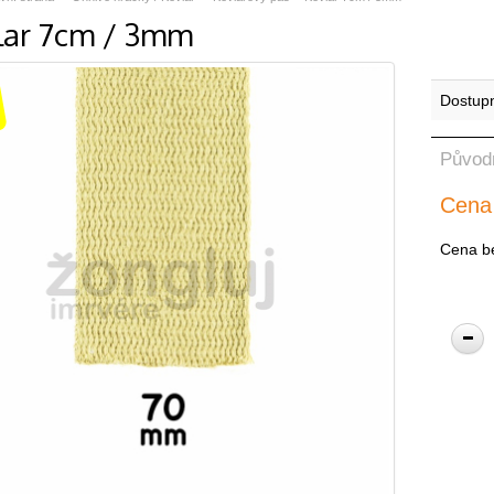
lar 7cm / 3mm
Dostup
Původ
Cena
Cena b