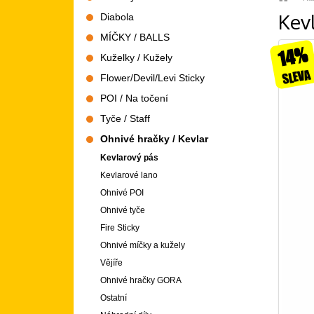
Kev
Diabola
MÍČKY / BALLS
14%
Kuželky / Kužely
SLEVA
Flower/Devil/Levi Sticky
POI / Na točení
Tyče / Staff
Ohnivé hračky / Kevlar
Kevlarový pás
Kevlarové lano
Ohnivé POI
Ohnivé tyče
Fire Sticky
Ohnivé míčky a kužely
Vějíře
Ohnivé hračky GORA
Ostatní