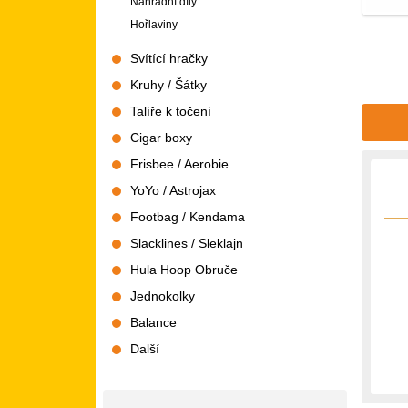
Náhradní díly
Hořlaviny
Svítící hračky
Kruhy / Šátky
Talíře k točení
Cigar boxy
Frisbee / Aerobie
YoYo / Astrojax
Footbag / Kendama
Slacklines / Sleklajn
Hula Hoop Obruče
Jednokolky
Balance
Další