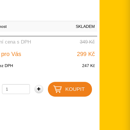
nost
SKLADEM
ní cena s DPH
349 Kč
 pro Vás
299 Kč
ez DPH
247 Kč