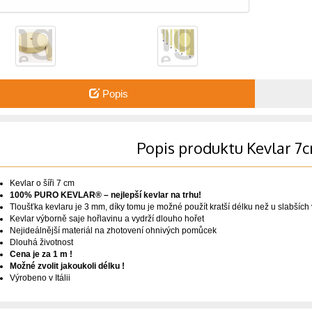
Popis
Popis produktu Kevlar 
Kevlar o šíři 7 cm
100% PURO KEVLAR® – nejlepší kevlar na trhu!
Tloušťka kevlaru je 3 mm, díky tomu je možné použít kratší délku než u slabších
Kevlar výborně saje hořlavinu a vydrží dlouho hořet
Nejideálnější materiál na zhotovení ohnivých pomůcek
Dlouhá životnost
Cena je za 1 m !
Možné zvolit jakoukoli délku !
Výrobeno v Itálii