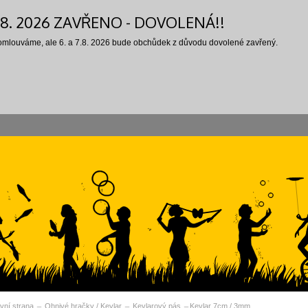
7.8. 2026 ZAVŘENO - DOVOLENÁ!!
 omlouváme, ale 6. a 7.8. 2026 bude obchůdek z důvodu dovolené zavřený.
vní strana
Ohnivé hračky / Kevlar
Kevlarový pás
Kevlar 7cm / 3mm