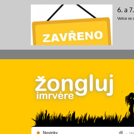
6. a 
Velice se
Novinky
Hla