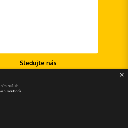
Sledujte nás
×
áním našich
vání souborů
E-shopové řešení od: