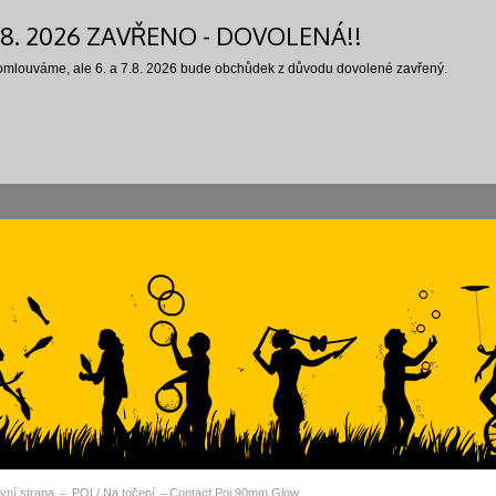
7.8. 2026 ZAVŘENO - DOVOLENÁ!!
 omlouváme, ale 6. a 7.8. 2026 bude obchůdek z důvodu dovolené zavřený.
vní strana
POI / Na točení
Contact Poi 90mm Glow