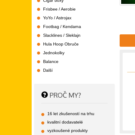
Cigar boxy
Frisbee / Aerobie
YoYo / Astrojax
Footbag / Kendama
Slacklines / Sleklajn
Hula Hoop Obruče
Jednokolky
Balance
Další
PROČ MY?
16 let zkušeností na trhu
kvalitní dodavatelé
vyzkoušené produkty