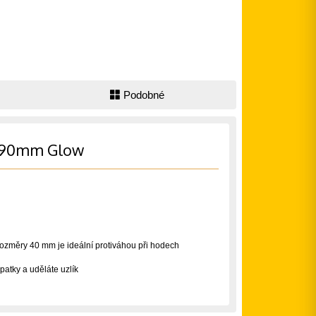
Podobné
i 90mm Glow
 rozměry 40 mm je ideální protiváhou při hodech
atky a uděláte uzlík