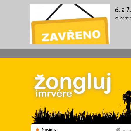
6. a 
Velice se
Novinky
Hla