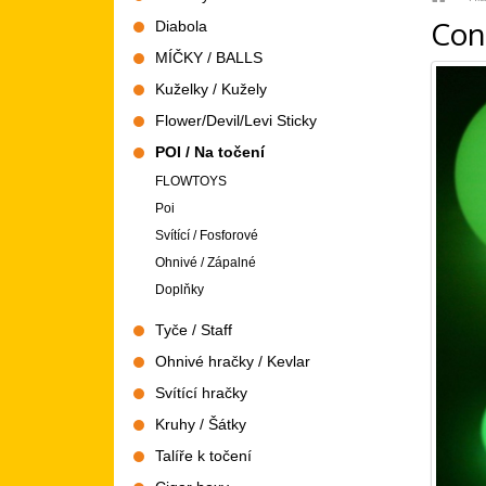
Con
Diabola
MÍČKY / BALLS
Kuželky / Kužely
Flower/Devil/Levi Sticky
POI / Na točení
FLOWTOYS
Poi
Svítící / Fosforové
Ohnivé / Zápalné
Doplňky
Tyče / Staff
Ohnivé hračky / Kevlar
Svítící hračky
Kruhy / Šátky
Talíře k točení