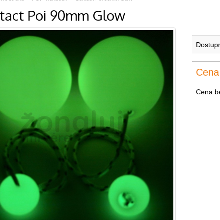
tact Poi 90mm Glow
Dostup
Cena
Cena b