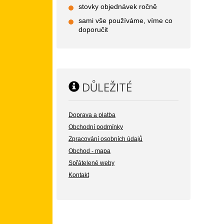
stovky objednávek ročně
sami vše používáme, víme co
doporučit
DŮLEŽITÉ
Doprava a platba
Obchodní podmínky
Zpracování osobních údajů
Obchod - mapa
Spřátelené weby
Kontakt