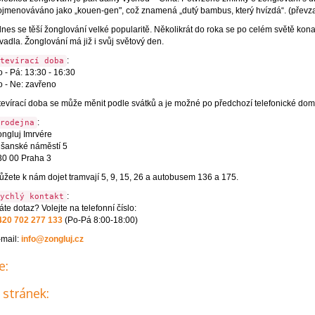
jmenováváno jako „kouen-gen", což znamená „dutý bambus, který hvízdá“. (převzat
dnes se těší žonglování velké popularitě. Několikrát do roka se po celém světě konaj
vadla. Žonglování má již i svůj světový den.
:
tevírací doba
 - Pá: 13:30 - 16:30
 - Ne: zavřeno
evírací doba se může měnit podle svátků a je možné po předchozí telefonické doml
:
rodejna
ngluj Imrvére
lšanské náměstí 5
30 00 Praha 3
žete k nám dojet tramvají 5, 9, 15, 26 a autobusem 136 a 175.
:
ychlý kontakt
te dotaz? Volejte na telefonní číslo:
420 702 277 133
(Po-Pá 8:00-18:00)
-mail:
info@zongluj.cz
e:
 stránek: