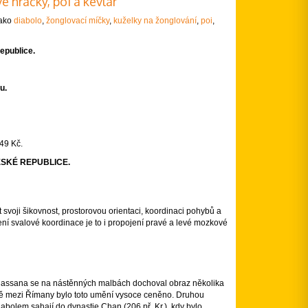
é hračky, poi a kevlar
jako
diabolo
,
žonglovací míčky
,
kuželky na žonglování
,
poi
,
epublice.
u.
49 Kč.
ESKÉ REPUBLICE.
et svoji šikovnost, prostorovou orientaci, koordinaci pohybů a
ní svalové koordinace je to i propojení pravé a levé mozkové
i-Hassana se na nástěnných malbách dochoval obraz několika
ště mezi Římany bylo toto umění vysoce ceněno. Druhou
abolem sahají do dynastie Chan (206 př. Kr.), kdy bylo