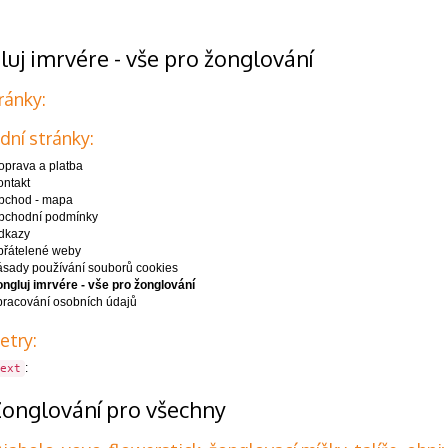
uj imrvére - vše pro žonglování
ránky:
ní stránky:
oprava a platba
ontakt
bchod - mapa
bchodní podmínky
dkazy
přátelené weby
ásady používání souborů cookies
ngluj imrvére - vše pro žonglování
pracování osobních údajů
etry:
:
ext
onglování pro všechny