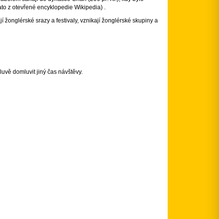
o z otevřené encyklopedie Wikipedia) .
í žonglérské srazy a festivaly, vznikají žonglérské skupiny a
uvě domluvit jiný čas návštěvy.