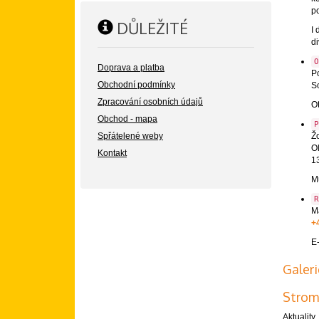
po
DŮLEŽITÉ
I 
di
O
Doprava a platba
Po
Obchodní podmínky
So
Zpracování osobních údajů
Ot
Obchod - mapa
P
Spřátelené weby
Žo
O
Kontakt
1
Mů
R
Má
+
E
Galeri
Strom
Aktuality