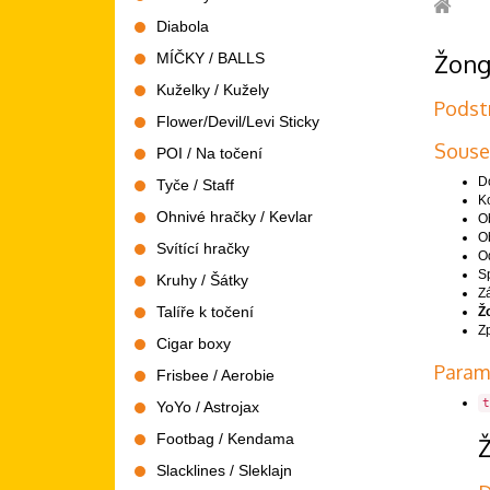
Diabola
Žongluj
imrvére
Žongl
-
MÍČKY / BALLS
vše…
Kuželky / Kužely
Podst
Flower/Devil/Levi Sticky
Soused
POI / Na točení
D
Tyče / Staff
K
Ohnivé hračky / Kevlar
O
O
Svítící hračky
O
S
Kruhy / Šátky
Z
Talíře k točení
Žo
Z
Cigar boxy
Param
Frisbee / Aerobie
t
YoYo / Astrojax
Footbag / Kendama
Ž
Slacklines / Sleklajn