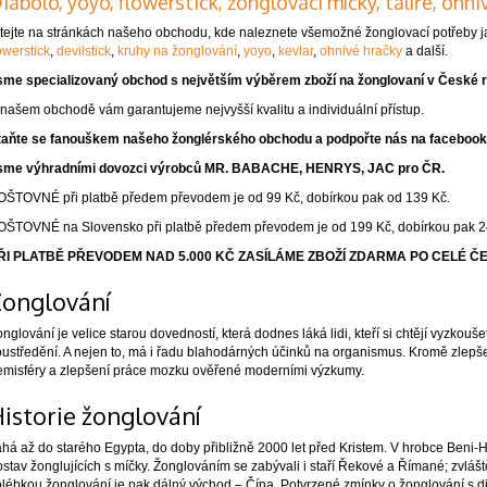
iabolo, yoyo, flowerstick, žonglovací míčky, talíře, ohniv
ítejte na stránkách našeho obchodu, kde naleznete všemožné žonglovací potřeby 
owerstick
,
devilstick
,
kruhy na žonglování
,
yoyo
,
kevlar
,
ohnivé hračky
a další.
sme specializovaný obchod s největším výběrem zboží na žonglovaní v České r
našem obchodě vám garantujeme nejvyšší kvalitu a individuální přístup.
taňte se fanouškem našeho žonglérského obchodu a podpořte nás na facebook
sme výhradními dovozci výrobců MR. BABACHE, HENRYS, JAC pro ČR.
OŠTOVNÉ při platbě předem převodem je od 99 Kč, dobírkou pak od 139 Kč.
OŠTOVNÉ na Slovensko při platbě předem převodem je od 199 Kč, dobírkou pak 2
ŘI PLATBĚ PŘEVODEM NAD 5.000 KČ ZASÍLÁME ZBOŽÍ ZDARMA PO CELÉ Č
onglování
nglování je velice starou dovedností, která dodnes láká lidi, kteří si chtějí vyzkouš
ustředění. A nejen to, má i řadu blahodárných účinků na organismus. Kromě zlepše
emisféry a zlepšení práce mozku ověřené moderními výzkumy.
istorie žonglování
há až do starého Egypta, do doby přibližně 2000 let před Kristem. V hrobce Ben
stav žonglujících s míčky. Žonglováním se zabývali i staří Řekové a Římané; zvlá
lébkou žonglování je pak dálný východ – Čína. Potvrzené zmínky o žonglování s di