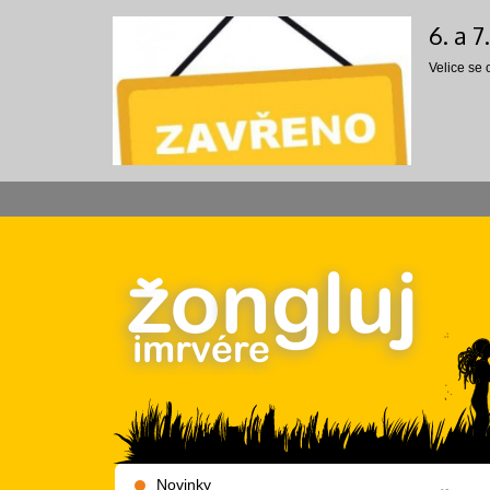
6. a 
Velice se
Novinky