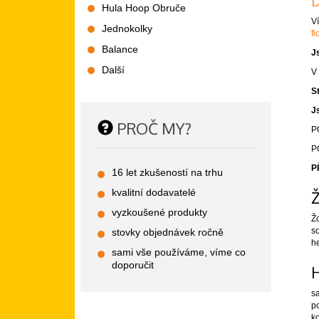
D
Hula Hoop Obruče
V
Jednokolky
fl
Balance
J
Další
V 
S
J
PROČ MY?
P
P
P
16 let zkušeností na trhu
kvalitní dodavatelé
Ž
vyzkoušené produkty
Žo
so
stovky objednávek ročně
h
sami vše používáme, víme co
doporučit
H
sa
po
ko