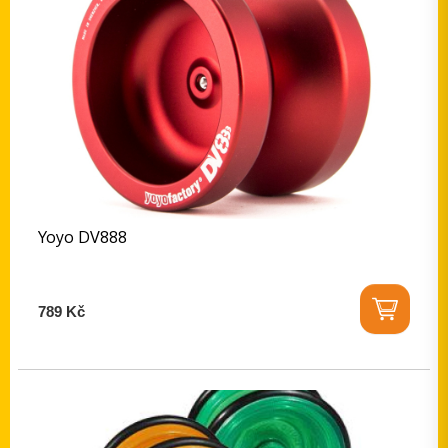
Yoyo DV888
789 Kč