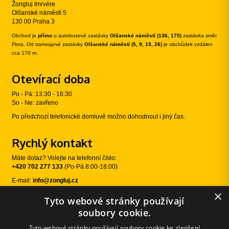
Žongluj Imrvére
Olšanské náměstí 5
130 00 Praha 3
Obchod je
přímo
u autobusové zastávky
Olšanské náměstí (136, 175)
zastávka směr
Flora. Od tramvajové zastávky
Olšanské náměstí (5, 9, 15, 26)
je obchůdek vzdálen
cca 170 m.
Otevírací doba
Po - Pá: 13:30 - 16:30
So - Ne: zavřeno
Po předchozí telefonické domluvě možno dohodnout i jiný čas.
Rychlý kontakt
Máte dotaz? Volejte na telefonní číslo:
+420 702 277 133
(Po-Pá 8:00-18:00)
E-mail:
info@zongluj.cz
×
Tyto webové stránky používají
Sledujte nás
soubory cookie.
Tyto webové stránky používají soubory cookie ke zlepšení