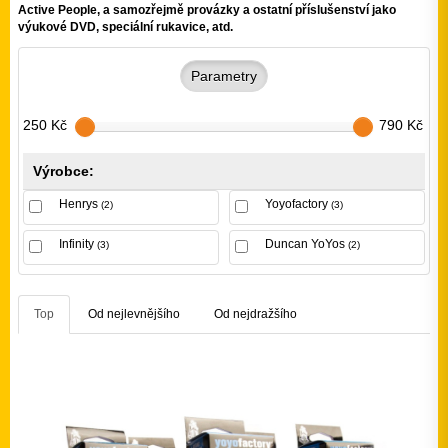
Active People, a samozřejmě provázky a ostatní příslušenství jako
výukové DVD, speciální rukavice, atd.
Parametry
250 Kč
790 Kč
Výrobce:
Henrys
Yoyofactory
(2)
(3)
Infinity
Duncan YoYos
(3)
(2)
Top
Od nejlevnějšího
Od nejdražšího