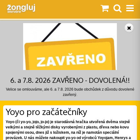
6. a 7.8. 2026 ZAVŘENO - DOVOLENÁ!!
Velice se omlouváme, ale 6. a 7.8. 2026 bude obchůdek z důvodu dovolené
zavřený.
Yoyo pro začátečníky
Yoyo (či yo-yo, jojo, jo-jo) je starodávná hračka utvořená dvěma stejně
velkými a stejně těžkými disky vyrobenými z plastu, dřeva nebo kovu
spojenými osou, dnes již s ložiskem, na níž je namotán speciální
provázek. U nás můžete nakoupit yo-yo od výrobců Yoyojam, Henrys a