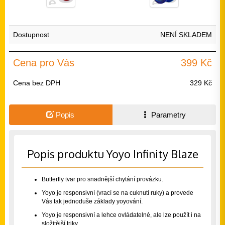
Dostupnost
NENÍ SKLADEM
Cena pro Vás
399 Kč
Cena bez DPH
329 Kč
Popis
Parametry
Popis produktu Yoyo Infinity Blaze
Butterfly tvar pro snadnější chytání provázku.
Yoyo je responsivní (vrací se na cuknutí ruky) a provede
Vás tak jednoduše základy yoyování.
Yoyo je responsivní a lehce ovládatelné, ale lze použít i na
složitější triky.