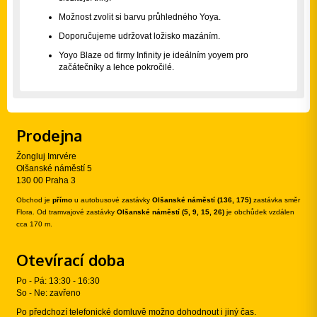
Možnost zvolit si barvu průhledného Yoya.
Doporučujeme udržovat ložisko mazáním.
Yoyo Blaze od firmy Infinity je ideálním yoyem pro
začátečníky a lehce pokročilé.
Prodejna
Žongluj Imrvére
Olšanské náměstí 5
130 00 Praha 3
Obchod je
přímo
u autobusové zastávky
Olšanské náměstí (136, 175)
zastávka směr
Flora. Od tramvajové zastávky
Olšanské náměstí (5, 9, 15, 26)
je obchůdek vzdálen
cca 170 m.
Otevírací doba
Po - Pá: 13:30 - 16:30
So - Ne: zavřeno
Po předchozí telefonické domluvě možno dohodnout i jiný čas.