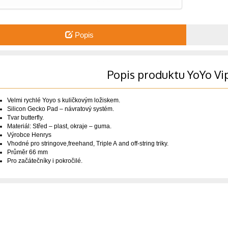
Popis
Popis produktu YoYo Vi
Velmi rychlé Yoyo s kuličkovým ložiskem.
Silicon Gecko Pad – návratový systém.
Tvar butterfly.
Materiál: Střed – plast, okraje – guma.
Výrobce Henrys
Vhodné pro stringove,freehand, Triple A and off-string triky.
Průměr 66 mm
Pro začátečníky i pokročilé.