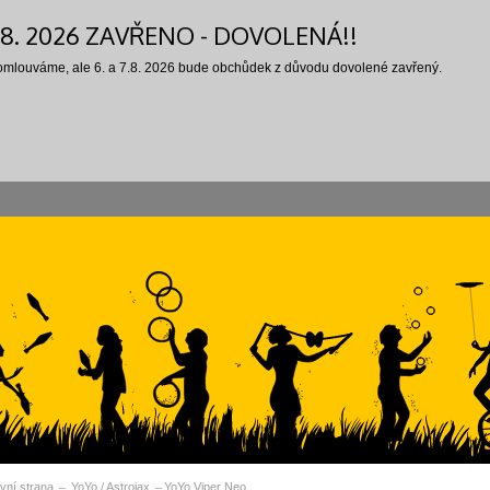
7.8. 2026 ZAVŘENO - DOVOLENÁ!!
 omlouváme, ale 6. a 7.8. 2026 bude obchůdek z důvodu dovolené zavřený.
vní strana
YoYo / Astrojax
YoYo Viper Neo