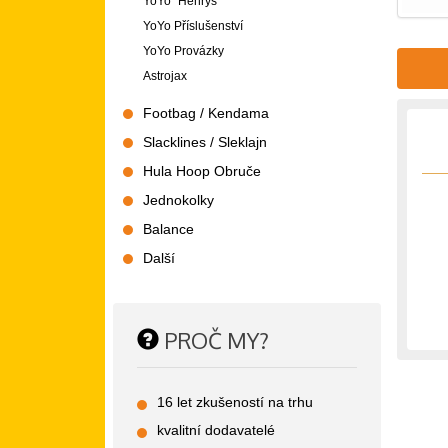
YoYo "Henrys"
YoYo Příslušenství
YoYo Provázky
Astrojax
Footbag / Kendama
Slacklines / Sleklajn
Hula Hoop Obruče
Jednokolky
Balance
Další
PROČ MY?
16 let zkušeností na trhu
kvalitní dodavatelé