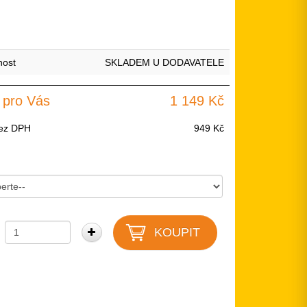
nost
SKLADEM U DODAVATELE
 pro Vás
1 149 Kč
ez DPH
949 Kč