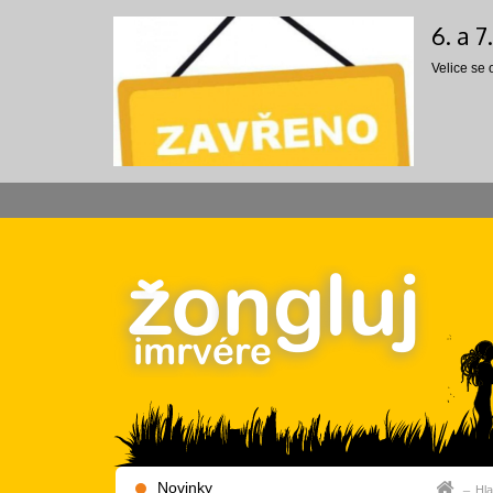
6. a 
Velice se
Novinky
Hla