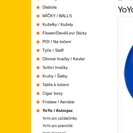
YoY
Diabola
MÍČKY / BALLS
Kuželky / Kužely
Flower/Devil/Levi Sticky
POI / Na točení
Tyče / Staff
Ohnivé hračky / Kevlar
Svítící hračky
Kruhy / Šátky
Talíře k točení
Cigar boxy
Frisbee / Aerobie
YoYo / Astrojax
YoYo pro začátečníky
YoYo pro pokročilé