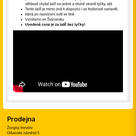
střídavě chytat talíř na jedné a druhé straně tyčky, atd.
Tento talíř je mimo jiné k dispozici i ve
fosforové
variantě,
která po nasvícení svítí ve tmě
Vyrobeno ve Švýcarsku
Uvedená cena je za talíř bez tyčky!
Prodejna
Žongluj Imrvére
Olšanské náměstí 5