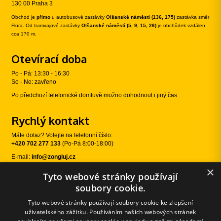
130 00 Praha 3
Obchod je
přímo
u autobusové zastávky
Olšanské náměstí (136, 175)
zastávka směr
Flora. Od tramvajové zastávky
Olšanské náměstí (5, 9, 15, 26)
je obchůdek vzdálen
cca 170 m.
Otevírací doba
Po - Pá: 13:30 - 16:30
So - Ne: zavřeno
Po předchozí telefonické domluvě možno dohodnout i jiný čas.
Rychlý kontakt
Máte dotaz? Volejte na telefonní číslo:
+420 702 277 133
(Po-Pá 8:00-18:00)
E-mail:
info@zongluj.cz
×
Tyto webové stránky používají
Sledujte nás
soubory cookie.
Tyto webové stránky používají soubory cookie ke zlepšení
uživatelského zážitku. Používáním našich webových stránek