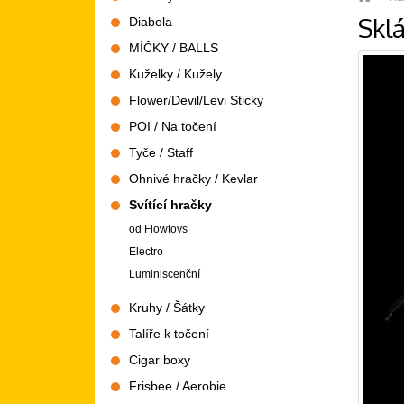
Skl
Diabola
MÍČKY / BALLS
Kuželky / Kužely
Flower/Devil/Levi Sticky
POI / Na točení
Tyče / Staff
Ohnivé hračky / Kevlar
Svítící hračky
od Flowtoys
Electro
Luminiscenční
Kruhy / Šátky
Talíře k točení
Cigar boxy
Frisbee / Aerobie