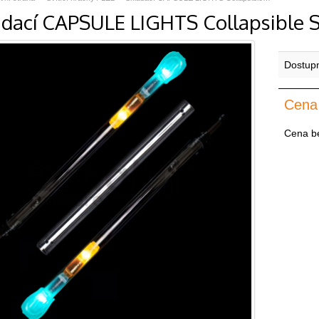
ádací CAPSULE LIGHTS Collapsible S
Dostup
Cena
Cena b