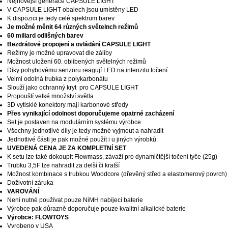
Nejnovější generace CAPSULE LIGHT
V CAPSULE LIGHT obalech jsou umístěny LED
K dispozici je tedy celé spektrum barev
Je možné měnit 64 různých světelnch režimů
60 miliard odlišných barev
Bezdrátové propojení a ovládání CAPSULE LIGHT
Režimy je možné upravovat dle záliby
Možnost uložení 60. oblíbených světelných režimů
Díky pohybovému senzoru reagují LED na intenzitu točení
Velmi odolná trubka z polykarbonátu
Slouží jako ochranný kryt pro CAPSULE LIGHT
Propouští velké množství světla
3D vytisklé konektory mají karbonové středy
Přes vynikající odolnost doporučujeme opatrné zacházení
Set je postaven na modulárním systému výrobce
Všechny jednotlivé díly je tedy možné vyjmout a nahradit
Jednotlivé části je pak možné použít i u jiných výrobků
UVEDENÁ CENA JE ZA KOMPLETNÍ SET
K setu lze také dokoupit Flowmass, závaží pro dynamičtější točení tyče (25g)
Trubku 3,5F lze nahradit za delší či kratší
Možnost kombinace s trubkou Woodcore (dřevěný střed a elastomerový povrch)
Doživotní záruka
VAROVÁNÍ
Není nutné používat pouze NiMH nabíjecí baterie
Výrobce pak důrazně doporučuje pouze kvalitní alkalické baterie
Výrobce: FLOWTOYS
Vyrobeno v USA