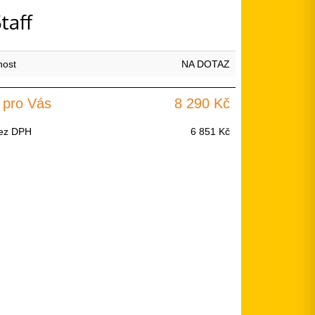
taff
nost
NA DOTAZ
 pro Vás
8 290 Kč
ez DPH
6 851 Kč