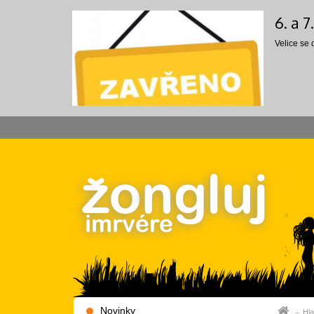
6. a 
Velice se
Novinky
Hla