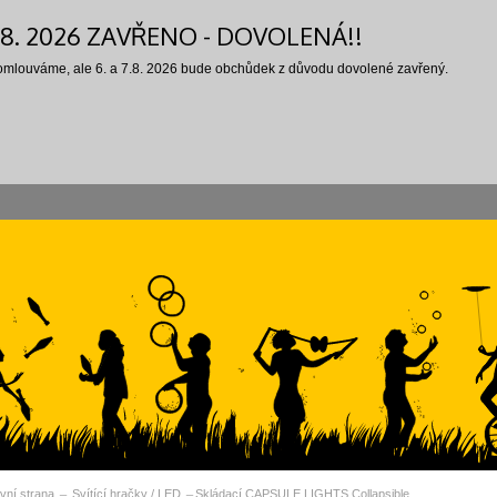
7.8. 2026 ZAVŘENO - DOVOLENÁ!!
 omlouváme, ale 6. a 7.8. 2026 bude obchůdek z důvodu dovolené zavřený.
vní strana
Svítící hračky / LED
Skládací CAPSULE LIGHTS Collapsible…