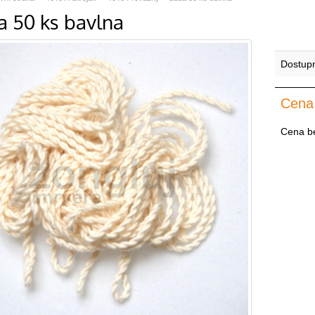
a 50 ks bavlna
Dostup
Cena
Cena b