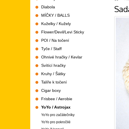
Sad
Diabola
MÍČKY / BALLS
Kuželky / Kužely
Flower/Devil/Levi Sticky
POI / Na točení
Tyče / Staff
Ohnivé hračky / Kevlar
Svítící hračky
Kruhy / Šátky
Talíře k točení
Cigar boxy
Frisbee / Aerobie
YoYo / Astrojax
YoYo pro začátečníky
YoYo pro pokročilé