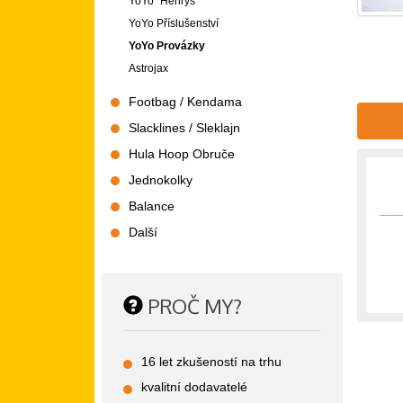
YoYo "Henrys"
YoYo Příslušenství
YoYo Provázky
Astrojax
Footbag / Kendama
Slacklines / Sleklajn
Hula Hoop Obruče
Jednokolky
Balance
Další
PROČ MY?
16 let zkušeností na trhu
kvalitní dodavatelé