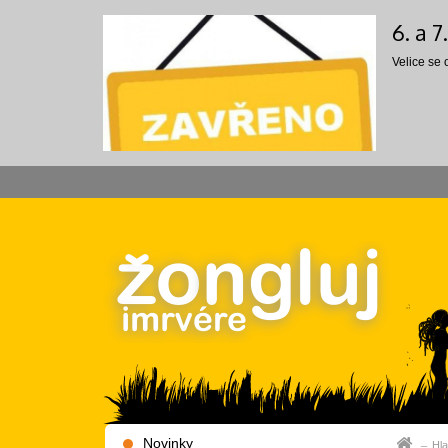
6. a 
Velice se
Novinky
Hla