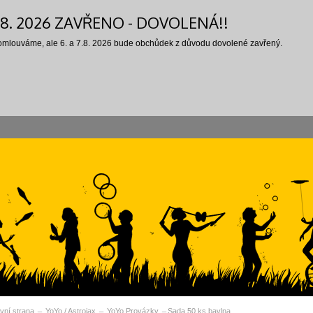
7.8. 2026 ZAVŘENO - DOVOLENÁ!!
 omlouváme, ale 6. a 7.8. 2026 bude obchůdek z důvodu dovolené zavřený.
vní strana
YoYo / Astrojax
YoYo Provázky
Sada 50 ks bavlna