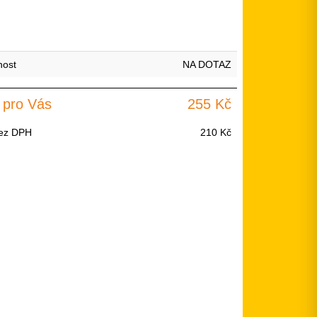
nost
NA DOTAZ
 pro Vás
255 Kč
ez DPH
210 Kč