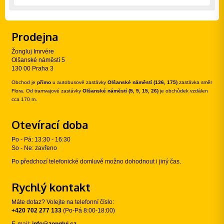
Prodejna
Žongluj Imrvére
Olšanské náměstí 5
130 00 Praha 3
Obchod je
přímo
u autobusové zastávky
Olšanské náměstí (136, 175)
zastávka směr
Flora. Od tramvajové zastávky
Olšanské náměstí (5, 9, 15, 26)
je obchůdek vzdálen
cca 170 m.
Otevírací doba
Po - Pá: 13:30 - 16:30
So - Ne: zavřeno
Po předchozí telefonické domluvě možno dohodnout i jiný čas.
Rychlý kontakt
Máte dotaz? Volejte na telefonní číslo:
+420 702 277 133
(Po-Pá 8:00-18:00)