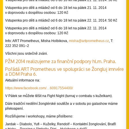
Vstupenka pro děti a mládež od 6 do 18 let na pátek 21. 11. 2014: 50 Kč
Vstupenka pro děti a mládež od 6 do 18 let na pátek 21. 11. 2014
v doprovodu s dospělou osobou: 120 Kč
Vstupenka pro děti a mládež od 6 do 18 let na pátek 22. 11. 2014: 50 Kč
Vstupenka pro děti a mládež od 6 do 18 let na pátek 22. 11. 2014
v doprovodu s dospělou osobou: 120 Kč
Info: ART Prometheus, Misha Holbikova,
misha@
artpromet­heus.cz
, T:
222 352 091–2
Všichni jsou srdečně zváni.
PŽM 2014 realizujeme za finanční podpory hl.m. Praha.
Pořádá ART Prometheus ve spolupráci se Žongluj imrvére
a DDM Praha 6.
Aktuální informace na:
https://www.facebook.com/…60917554400/
V Pátek se můžete těšit na Fight Night (turnaj v combatu s kuželkam).
Dále tradiční nedělní žonglérské soutěže a v sobotu po galashow máme
překvapení.
Rozšiřujeme i workshopy, máme přislíbeno:
Jardak – Diabolo, Yufi – Kuželky, Rendolf – Kontaktní žonglování, Bratři