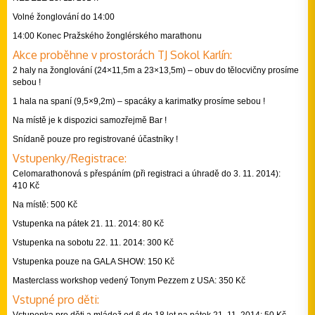
Volné žonglování do 14:00
14:00 Konec Pražského žonglérského marathonu
Akce proběhne v prostorách TJ Sokol Karlín:
2 haly na žonglování (24×11,5m a 23×13,5m) – obuv do tělocvičny prosíme
sebou !
1 hala na spaní (9,5×9,2m) – spacáky a karimatky prosíme sebou !
Na místě je k dispozici samozřejmě Bar !
Snídaně pouze pro registrované účastníky !
Vstupenky/Regis­trace:
Celomarathonová s přespáním (při registraci a úhradě do 3. 11. 2014):
410 Kč
Na místě: 500 Kč
Vstupenka na pátek 21. 11. 2014: 80 Kč
Vstupenka na sobotu 22. 11. 2014: 300 Kč
Vstupenka pouze na GALA SHOW: 150 Kč
Masterclass workshop vedený Tonym Pezzem z USA: 350 Kč
Vstupné pro děti: