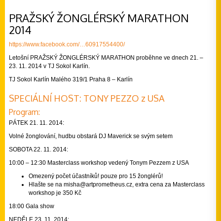
PRAŽSKÝ ŽONGLÉRSKÝ MARATHON
2014
https://www.facebook.com/…60917554400/
Letošní PRAŽSKÝ ŽONGLÉRSKÝ MARATHON proběhne ve dnech 21. –
23. 11. 2014 v TJ Sokol Karlín.
TJ Sokol Karlín Malého 319/1 Praha 8 – Karlín
SPECIÁLNÍ HOST: TONY PEZZO z USA
Program:
PÁTEK 21. 11. 2014:
Volné žonglování, hudbu obstará DJ Maverick se svým setem
SOBOTA 22. 11. 2014:
10:00 – 12:30 Masterclass workshop vedený Tonym Pezzem z USA
Omezený počet účastníků! pouze pro 15 žonglérů!
Hlašte se na
misha@
artpromet­heus.cz
, extra cena za Masterclass
workshop je 350 Kč
18:00 Gala show
NEDĚLE 23. 11. 2014: