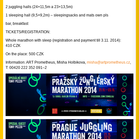
2 juggling halls (24×11,5m a 23×13,5m)
1 sleeping hall (9,5×9,2m) – sleepingsacks and mats own pls
bar, breakfast
TICKETS/REGIS­TRATION:
Whole marathon with sleep (registration and payment till 3.11. 2014):
410 CZK
On the place: 500 CZK
Information: ART Prometheus, Misha Holbikova,
misha@
artpromet­heus.cz
,
T: 00420 222 352 091–2