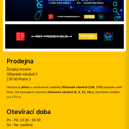
Prodejna
Žongluj Imrvére
Olšanské náměstí 5
130 00 Praha 3
Obchod je
přímo
u autobusové zastávky
Olšanské náměstí (136, 175)
zastávka směr
Flora. Od tramvajové zastávky
Olšanské náměstí (5, 9, 15, 26)
je obchůdek vzdálen
cca 170 m.
Otevírací doba
Po - Pá: 13:30 - 16:30
So - Ne: zavřeno