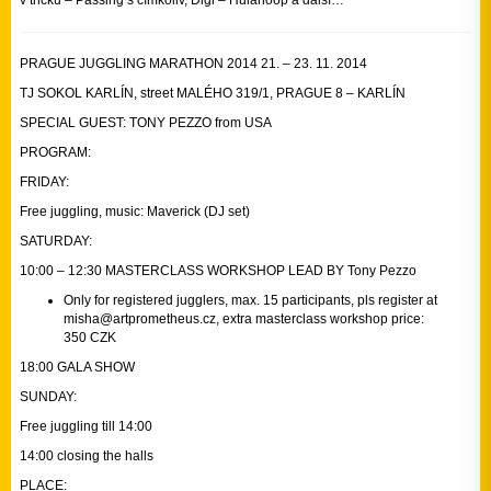
v tricku – Passing s čímkoliv, Digi – Hulahoop a další…
PRAGUE JUGGLING MARATHON 2014 21. – 23. 11. 2014
TJ SOKOL KARLÍN, street MALÉHO 319/1, PRAGUE 8 – KARLÍN
SPECIAL GUEST: TONY PEZZO from USA
PROGRAM:
FRIDAY:
Free juggling, music: Maverick (DJ set)
SATURDAY:
10:00 – 12:30 MASTERCLASS WORKSHOP LEAD BY Tony Pezzo
Only for registered jugglers, max. 15 participants, pls register at
misha@
artpromet­heus.cz
, extra masterclass workshop price:
350 CZK
18:00 GALA SHOW
SUNDAY:
Free juggling till 14:00
14:00 closing the halls
PLACE: