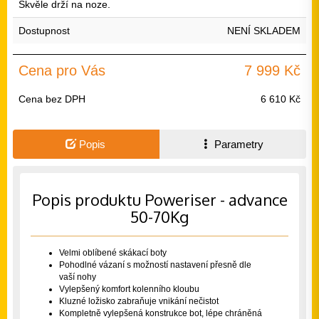
Skvěle drží na noze.
Dostupnost
NENÍ SKLADEM
Cena pro Vás
7 999 Kč
Cena bez DPH
6 610 Kč
Popis
Parametry
Popis produktu Poweriser - advance
50-70Kg
Velmi oblíbené skákací boty
Pohodlné vázaní s možností nastavení přesně dle
vaší nohy
Vylepšený komfort kolenního kloubu
Kluzné ložisko zabraňuje vnikání nečistot
Kompletně vylepšená konstrukce bot, lépe chráněná