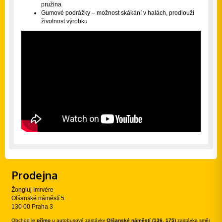
pružina
Gumové podrážky – možnost skákání v halách, prodlouží
životnost výrobku
Prodejna
Žongluj Imrvére
Olšanské náměstí 5
130 00 Praha 3
Obchod je
přímo
u autobusové zastávky
Olšanské náměstí (136, 175)
zastávka směr