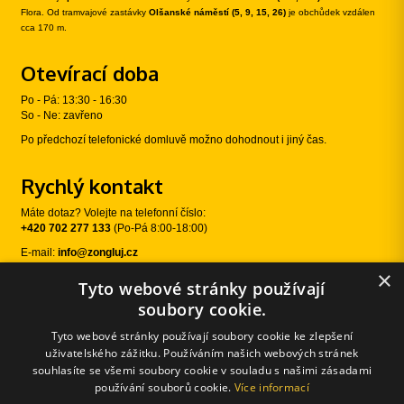
Flora. Od tramvajové zastávky
Olšanské náměstí (5, 9, 15, 26)
je obchůdek vzdálen
cca 170 m.
Otevírací doba
Po - Pá: 13:30 - 16:30
So - Ne: zavřeno
Po předchozí telefonické domluvě možno dohodnout i jiný čas.
Rychlý kontakt
Máte dotaz? Volejte na telefonní číslo:
+420 702 277 133
(Po-Pá 8:00-18:00)
E-mail:
info@zongluj.cz
×
Tyto webové stránky používají
Sledujte nás
soubory cookie.
Tyto webové stránky používají soubory cookie ke zlepšení
uživatelského zážitku. Používáním našich webových stránek
souhlasíte se všemi soubory cookie v souladu s našimi zásadami
používání souborů cookie.
Více informací