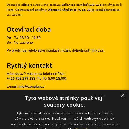
Obchod je
přímo
u autobusové zastávky
Olšanské náměstí (136, 175)
zastávka směr
Flora. Od tramvajové zastávky
Olšanské náměstí (5, 9, 15, 26)
je obchůdek vzdálen
cca 170 m.
Otevírací doba
Po - Pá: 13:30 - 16:30
So - Ne: zavřeno
Po předchozí telefonické domluvě možno dohodnout i jiný čas.
Rychlý kontakt
Máte dotaz? Volejte na telefonní číslo:
+420 702 277 133
(Po-Pá 8:00-18:00)
E-mail:
info@zongluj.cz
×
Tyto webové stránky používají
Sledujte nás
soubory cookie.
Tyto webové stránky používají soubory cookie ke zlepšení
uživatelského zážitku. Používáním našich webových stránek
souhlasíte se všemi soubory cookie v souladu s našimi zásadami