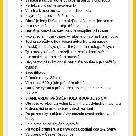
Vysoce kvalitní ručně vyráběná obruč Hula Hoop
Perfektní pro úplné začátečníky
Vhodná k posílení svalů a zeštíhlení těla
K výrobě je použita širší trubka
Obruč je tedy těžší a pomalejší a točení s ní jde snáze
Proto se s ní nejsnadněji učí nové triky
Obruč je omotána těmi nejkvalitnějšími páskami
Tyto speciální pásky jsou vyráběné přímo na Hula Hoopy
Jedná se vždy o kombinaci několika typů pásek:
– lesklých, třpitivých, zrcadlových nebo holografických
Tyto pásky krásně odrážejí sluneční a denní světlo
– textilních s perfektní přilnavostí
Díky těmto páskám obruč neklouže po těle a je snažší ji
ovládat
Specifikace:
Průměr trubky: 25 mm
Váha: cca 600 g (dle průměru obruče)
Obruč se vyrábí o průměrech: 85 cm, 90 cm, 95 cm a
100 cm
STANDARDNÍ PRŮMĚR HULA HOOP JE 95 CM
Obruč je vyrobena z velmi kvalitního a odolného materiálu
K dispozici je mnoho barevných variant
Do poznámky u objednávky můžete uvést preferované
barvy
Pokusíme se co nejlépe vyhovět
Při volbě průměru a barvy doba dodání cca 1-2 týdny
Vyrobeno v České Republice