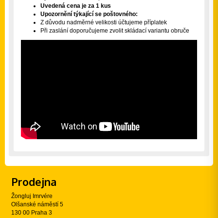
Uvedená cena je za 1 kus
Upozornění týkající se poštovného:
Z důvodu nadměrné velikosti účtujeme příplatek
Při zaslání doporučujeme zvolit skládací variantu obruče
Prodejna
Žongluj Imrvére
Olšanské náměstí 5
130 00 Praha 3