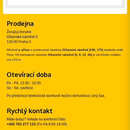
Prodejna
Žongluj Imrvére
Olšanské náměstí 5
130 00 Praha 3
Obchod je
přímo
u autobusové zastávky
Olšanské náměstí (136, 175)
zastávka směr
Flora. Od tramvajové zastávky
Olšanské náměstí (5, 9, 15, 26)
je obchůdek vzdálen
cca 170 m.
Otevírací doba
Po - Pá: 13:30 - 16:30
So - Ne: zavřeno
Po předchozí telefonické domluvě možno dohodnout i jiný čas.
Rychlý kontakt
Máte dotaz? Volejte na telefonní číslo:
+420 702 277 133
(Po-Pá 8:00-18:00)