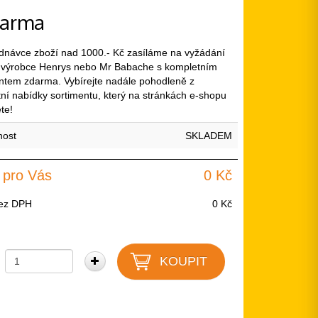
darma
ednávce zboží nad 1000.- Kč zasíláme na vyžádání
 výrobce Henrys nebo Mr Babache s kompletním
ntem zdarma. Vybírejte nadále pohodleně z
ní nabídky sortimentu, který na stránkách e-shopu
te!
nost
SKLADEM
 pro Vás
0 Kč
ez DPH
0 Kč