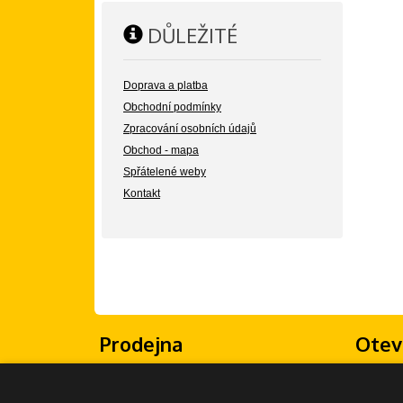
DŮLEŽITÉ
Doprava a platba
Obchodní podmínky
Zpracování osobních údajů
Obchod - mapa
Spřátelené weby
Kontakt
Prodejna
Otev
Žongluj Imrvére
Po - Pá: 
Olšanské náměstí 5
So - Ne: 
130 00 Praha 3