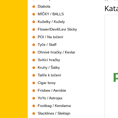
Kat
Diabola
MÍČKY / BALLS
Kuželky / Kužely
Flower/Devil/Levi Sticky
POI / Na točení
Tyče / Staff
Ohnivé hračky / Kevlar
Svítící hračky
Kruhy / Šátky
Talíře k točení
Cigar boxy
Frisbee / Aerobie
YoYo / Astrojax
Footbag / Kendama
Slacklines / Sleklajn