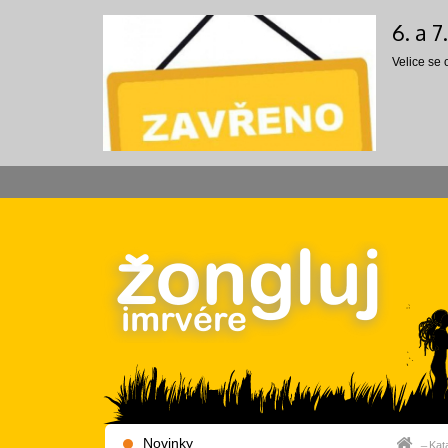
6. a 
Velice se
Novinky
Kat