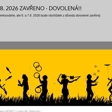
7.8. 2026 ZAVŘENO - DOVOLENÁ!!
 omlouváme, ale 6. a 7.8. 2026 bude obchůdek z důvodu dovolené zavřený.
alog HENRY´s nebo Mr. Babache -…