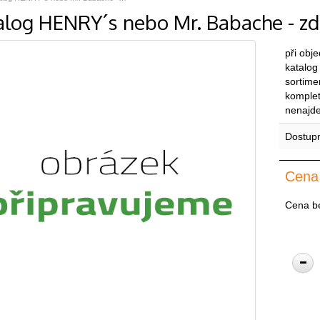
alog HENRY´s nebo Mr. Babache - z
při obj
katalog
sortime
komplet
nenajde
Dostup
Cena
Cena b