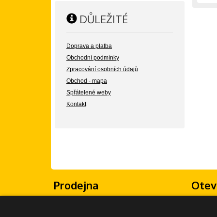
DŮLEŽITÉ
Doprava a platba
Obchodní podmínky
Zpracování osobních údajů
Obchod - mapa
Spřátelené weby
Kontakt
Prodejna
Otev
Žongluj Imrvére
Po - Pá: 
Olšanské náměstí 5
So - Ne: 
130 00 Praha 3