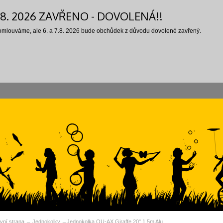
7.8. 2026 ZAVŘENO - DOVOLENÁ!!
 omlouváme, ale 6. a 7.8. 2026 bude obchůdek z důvodu dovolené zavřený.
vní strana
Jednokolky
Jednokolka QU-AX Giraffe 20" 1,5m Alu