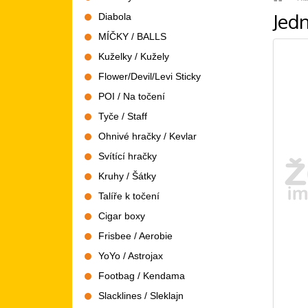
Jed
Diabola
MÍČKY / BALLS
Kuželky / Kužely
Flower/Devil/Levi Sticky
POI / Na točení
Tyče / Staff
Ohnivé hračky / Kevlar
Svítící hračky
Kruhy / Šátky
Talíře k točení
Cigar boxy
Frisbee / Aerobie
YoYo / Astrojax
Footbag / Kendama
Slacklines / Sleklajn