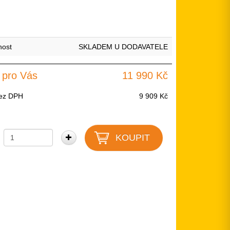
nost
SKLADEM U DODAVATELE
 pro Vás
11 990 Kč
ez DPH
9 909 Kč