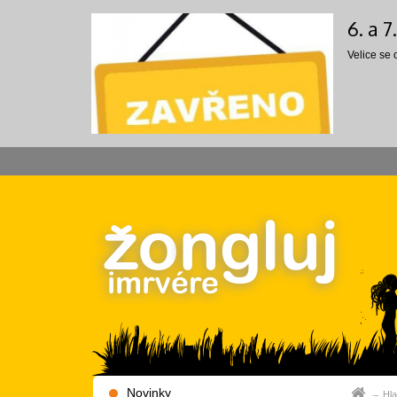
6. a 
Velice se
Novinky
Hla