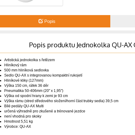
Popis
Popis produktu Jednokolka QU-AX G
Artistická jednokolka s řetězem
Hliníkový rám
500 mm hliníková sedlovka
Sedlo QU-AX s integrovanou kompaktní rukojetí
Hliníkové kliky (127mm)
Výška 150 cm, ráfek 36 děr
Pneumatika 50-406mm (20" x 1,95")
Výška od spodní hrany k zemi je 93 cm
Výška rámu (stred středového složení/horní část trubky sedla) 39,5 cm
Bílé pedály QU-AX Multi
určená výhradně pro zkušené a trénované jezdce
není vhodná pro skoky
Hmotnost 5,51 kg
Výrobce: QU-AX