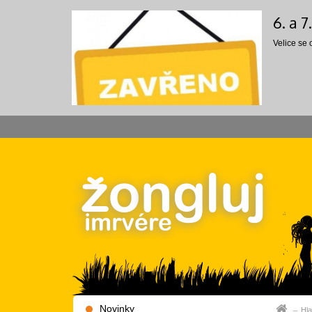
6. a 
Velice se
Novinky
Hla