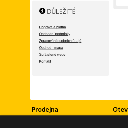
DŮLEŽITÉ
Doprava a platba
Obchodní podmínky
Zpracování osobních údajů
Obchod - mapa
Spřátelené weby
Kontakt
Prodejna
Otev
Žongluj Imrvére
Po - Pá: 
Olšanské náměstí 5
So - Ne: 
130 00 Praha 3