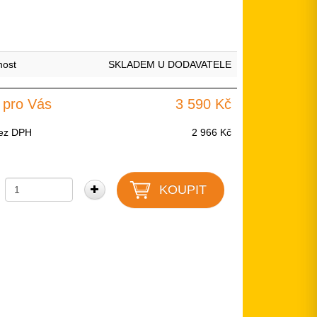
nost
SKLADEM U DODAVATELE
 pro Vás
3 590 Kč
ez DPH
2 966 Kč