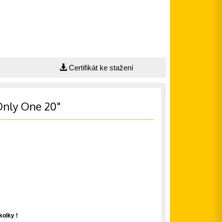
Certifikát ke stažení
Only One 20"
olky !