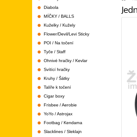
Jed
Diabola
MÍČKY / BALLS
Kuželky / Kužely
Flower/Devil/Levi Sticky
POI / Na točení
Tyče / Staff
Ohnivé hračky / Kevlar
Svítící hračky
Kruhy / Šátky
Talíře k točení
Cigar boxy
Frisbee / Aerobie
YoYo / Astrojax
Footbag / Kendama
Slacklines / Sleklajn