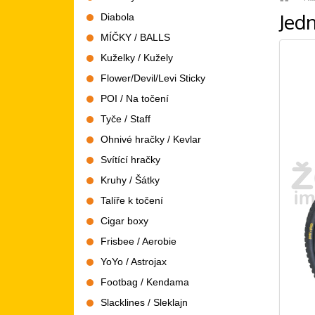
Jed
Diabola
MÍČKY / BALLS
Kuželky / Kužely
Flower/Devil/Levi Sticky
POI / Na točení
Tyče / Staff
Ohnivé hračky / Kevlar
Svítící hračky
Kruhy / Šátky
Talíře k točení
Cigar boxy
Frisbee / Aerobie
YoYo / Astrojax
Footbag / Kendama
Slacklines / Sleklajn