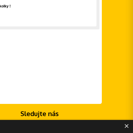
olky !
Sledujte nás
×