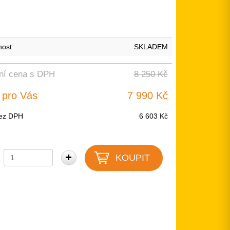
nost
SKLADEM
ní cena s DPH
8 250 Kč
 pro Vás
7 990 Kč
ez DPH
6 603 Kč