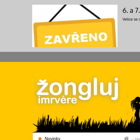
6. a 
Velice se
Novinky
Hla