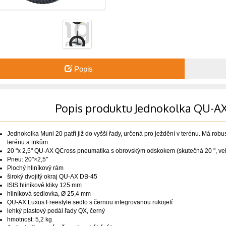
Popis
Popis produktu Jednokolka QU-AX
Jednokolka Muni 20 patří již do vyšší řady, určená pro ježdění v terénu. Má robusn
terénu a trikům.
20 "x 2,5" QU-AX QCross pneumatika s obrovským odskokem (skutečná 20 ", ve
Pneu: 20"×2,5"
Plochý hliníkový rám
široký dvojitý okraj QU-AX DB-45
ISIS hliníkové kliky 125 mm
hliníková sedlovka, Ø 25,4 mm
QU-AX Luxus Freestyle sedlo s černou integrovanou rukojetí
lehký plastový pedál řady QX, černý
hmotnost: 5,2 kg