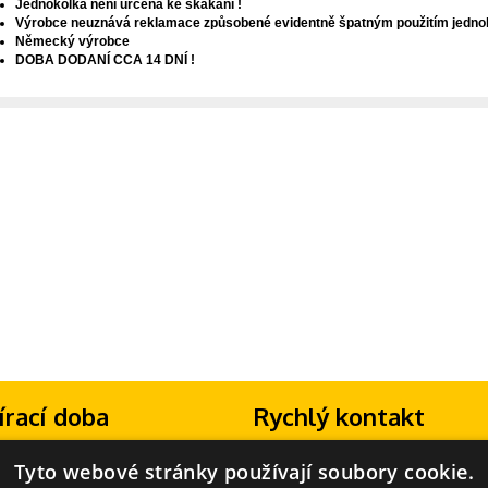
Jednokolka není určena ke skákání !
Výrobce neuznává reklamace způsobené evidentně špatným použitím jednok
Německý výrobce
DOBA DODANÍ CCA 14 DNÍ !
írací doba
Rychlý kontakt
13:30 - 16:30
Máte dotaz? Volejte na telefonní číslo:
Tyto webové stránky používají soubory cookie.
zavřeno
+420 702 277 133
(Po-Pá 8:00-18:00)