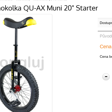
nokolka QU-AX Muni 20" Starter
Dostup
Původ
Cena
Cena b