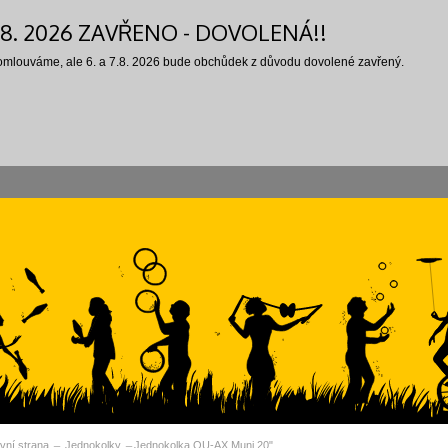
7.8. 2026 ZAVŘENO - DOVOLENÁ!!
 omlouváme, ale 6. a 7.8. 2026 bude obchůdek z důvodu dovolené zavřený.
vní strana
Jednokolky
Jednokolka QU-AX Muni 20"