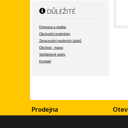
DŮLEŽITÉ
Doprava a platba
Obchodní podmínky
Zpracování osobních údajů
Obchod - mapa
Spřátelené weby
Kontakt
Prodejna
Otev
Žongluj Imrvére
Po - Pá: 
Olšanské náměstí 5
So - Ne: 
130 00 Praha 3