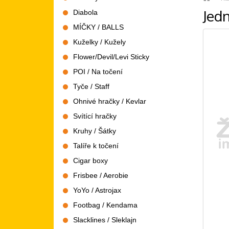
Jed
Diabola
MÍČKY / BALLS
Kuželky / Kužely
Flower/Devil/Levi Sticky
POI / Na točení
Tyče / Staff
Ohnivé hračky / Kevlar
Svítící hračky
Kruhy / Šátky
Talíře k točení
Cigar boxy
Frisbee / Aerobie
YoYo / Astrojax
Footbag / Kendama
Slacklines / Sleklajn