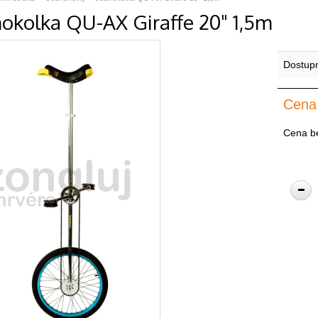
nokolka QU-AX Giraffe 20" 1,5m
Dostup
Cena
Cena b