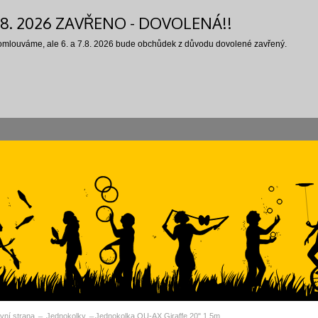
7.8. 2026 ZAVŘENO - DOVOLENÁ!!
 omlouváme, ale 6. a 7.8. 2026 bude obchůdek z důvodu dovolené zavřený.
vní strana
Jednokolky
Jednokolka QU-AX Giraffe 20" 1,5m