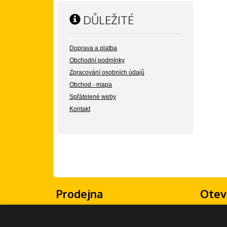
DŮLEŽITÉ
Doprava a platba
Obchodní podmínky
Zpracování osobních údajů
Obchod - mapa
Spřátelené weby
Kontakt
Prodejna
Otev
Žongluj Imrvére
Po - Pá: 
Olšanské náměstí 5
So - Ne: 
130 00 Praha 3