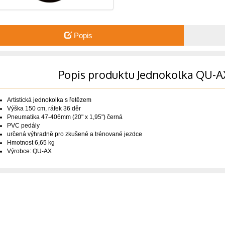
Popis
Popis produktu Jednokolka QU-AX
Artistická jednokolka s řetězem
Výška 150 cm, ráfek 36 děr
Pneumatika 47-406mm (20" x 1,95") černá
PVC pedály
určená výhradně pro zkušené a trénované jezdce
Hmotnost 6,65 kg
Výrobce: QU-AX