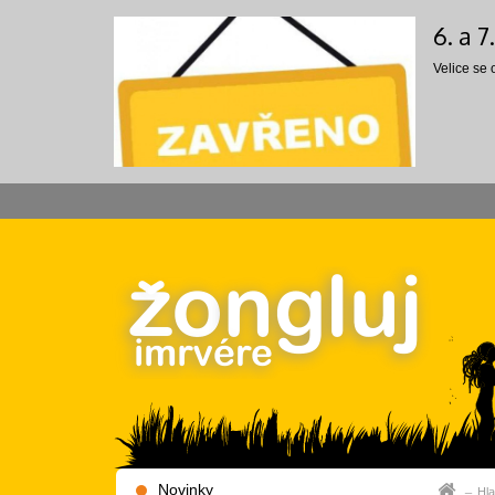
6. a 
Velice se
Novinky
Hla