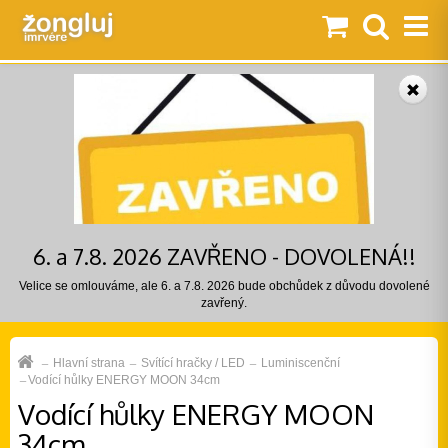
6. a 7.8. 2026 ZAVŘENO - DOVOLENÁ!!
Velice se omlouváme, ale 6. a 7.8. 2026 bude obchůdek z důvodu dovolené
zavřený.
Hlavní strana
Svítící hračky / LED
Luminiscenční
Vodící hůlky ENERGY MOON 34cm
Vodící hůlky ENERGY MOON
34cm