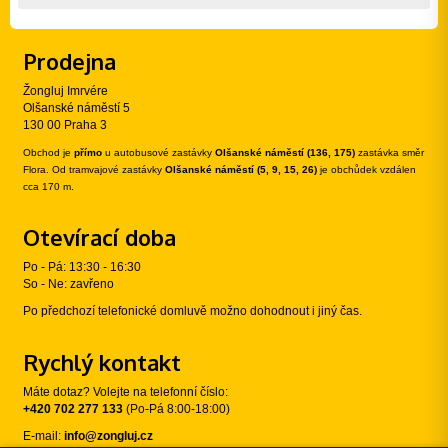
Prodejna
Žongluj Imrvére
Olšanské náměstí 5
130 00 Praha 3
Obchod je
přímo
u autobusové zastávky
Olšanské náměstí (136, 175)
zastávka směr
Flora. Od tramvajové zastávky
Olšanské náměstí (5, 9, 15, 26)
je obchůdek vzdálen
cca 170 m.
Otevírací doba
Po - Pá: 13:30 - 16:30
So - Ne: zavřeno
Po předchozí telefonické domluvě možno dohodnout i jiný čas.
Rychlý kontakt
Máte dotaz? Volejte na telefonní číslo:
+420 702 277 133
(Po-Pá 8:00-18:00)
E-mail:
info@zongluj.cz