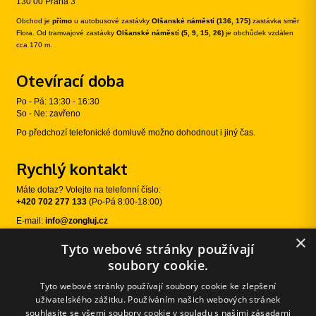
130 00 Praha 3
Obchod je
přímo
u autobusové zastávky
Olšanské náměstí (136, 175)
zastávka směr
Flora. Od tramvajové zastávky
Olšanské náměstí (5, 9, 15, 26)
je obchůdek vzdálen
cca 170 m.
Otevírací doba
Po - Pá: 13:30 - 16:30
So - Ne: zavřeno
Po předchozí telefonické domluvě možno dohodnout i jiný čas.
Rychlý kontakt
Máte dotaz? Volejte na telefonní číslo:
+420 702 277 133
(Po-Pá 8:00-18:00)
E-mail:
info@zongluj.cz
×
Tyto webové stránky používají
Sledujte nás
soubory cookie.
Tyto webové stránky používají soubory cookie ke zlepšení
uživatelského zážitku. Používáním našich webových stránek
souhlasíte se všemi soubory cookie v souladu s našimi zásadami