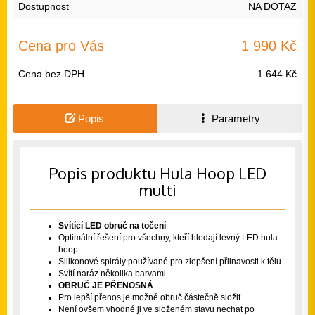
Dostupnost
NA DOTAZ
Cena pro Vás
1 990 Kč
Cena bez DPH
1 644 Kč
Popis
Parametry
Popis produktu Hula Hoop LED
multi
Svítící LED obruč na točení
Optimální řešení pro všechny, kteří hledají levný LED hula
hoop
Silikonové spirály používané pro zlepšení přilnavosti k tělu
Svítí naráz několika barvami
OBRUČ JE PŘENOSNÁ
Pro lepší přenos je možné obruč částečně složit
Není ovšem vhodné ji ve složeném stavu nechat po