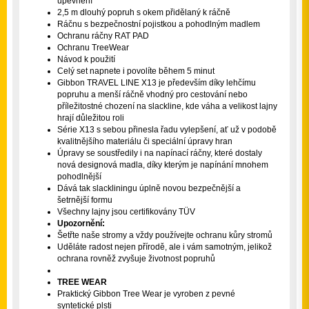
upevnění
2,5 m dlouhý popruh s okem přidělaný k ráčně
Ráčnu s bezpečnostní pojistkou a pohodlným madlem
Ochranu ráčny RAT PAD
Ochranu TreeWear
Návod k použití
Celý set napnete i povolíte během 5 minut
Gibbon TRAVEL LINE X13 je především díky lehčímu
popruhu a menší ráčně vhodný pro cestování nebo
příležitostné chození na slackline, kde váha a velikost lajny
hrají důležitou roli
Série X13 s sebou přinesla řadu vylepšení, ať už v podobě
kvalitnějšího materiálu či speciální úpravy hran
Úpravy se soustředily i na napínací ráčny, které dostaly
nová designová madla, díky kterým je napínání mnohem
pohodlnější
Dává tak slackliningu úplně novou bezpečnější a
šetrnější formu
Všechny lajny jsou certifikovány TÜV
Upozornění:
Šetřte naše stromy a vždy používejte ochranu kůry stromů
Uděláte radost nejen přírodě, ale i vám samotným, jelikož
ochrana rovněž zvyšuje životnost popruhů
TREE WEAR
Praktický Gibbon Tree Wear je vyroben z pevné
syntetické plsti