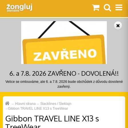
6. a 7.8. 2026 ZAVŘENO - DOVOLENÁ!!
Velice se omlouváme, ale 6. a 7.8. 2026 bude obchůdek z důvodu dovolené
zavřený.
Hlavní strana
Slacklines / Sleklajn
Gibbon TRAVEL LINE X13 s TreeWear
Gibbon TRAVEL LINE X13 s
TreeWear