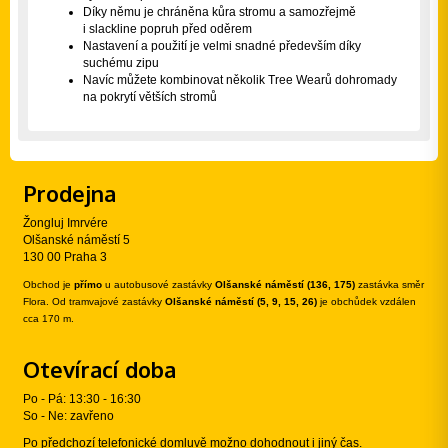
Díky němu je chráněna kůra stromu a samozřejmě
i slackline popruh před oděrem
Nastavení a použití je velmi snadné především díky
suchému zipu
Navíc můžete kombinovat několik Tree Wearů dohromady
na pokrytí větších stromů
Prodejna
Žongluj Imrvére
Olšanské náměstí 5
130 00 Praha 3
Obchod je
přímo
u autobusové zastávky
Olšanské náměstí (136, 175)
zastávka směr
Flora. Od tramvajové zastávky
Olšanské náměstí (5, 9, 15, 26)
je obchůdek vzdálen
cca 170 m.
Otevírací doba
Po - Pá: 13:30 - 16:30
So - Ne: zavřeno
Po předchozí telefonické domluvě možno dohodnout i jiný čas.