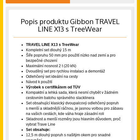
Popis produktu Gibbon TRAVEL
LINE X13 s TreeWear
TRAVEL LINE X13 s TreeWear
Kompletní set dlouhý 15 m
Šíře popruhu 50 mm pro použití nízko nad zemí a pro
bezpečné chození
Maximální nosnost 2 t (20 kN)
Dvoudílný set pro rychlou instalaci a demontáž
Odlehčený set ideální na cesty
Návod k použití
Výrobek s certifikátem od TÜV
Kompaktní a lehká sada, která nesmí chybět v žádném
cestovním batohu správného slacklinera
Set obsahující klasický dvoupalcový odlehčený popruh
s menší a skladnější ráčnou, je jasnou volbou pro zábavu
na vašich cestách, kde váha hraje zásadní roli
Skladnost a menší rozměry jsou hlavním důvodem, proč
vybrat Trave Line
Set obsahuje:
12,5 m dlouhý popruh s našitým okem pro snadné