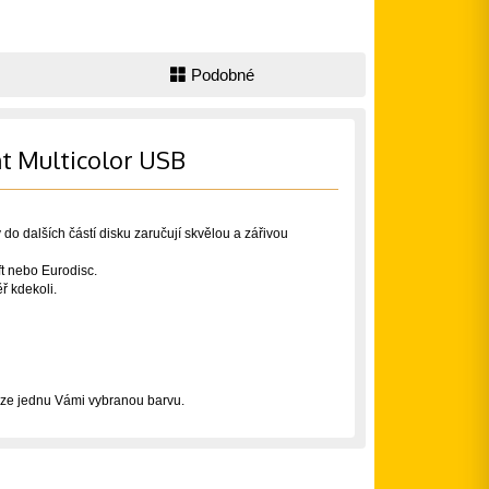
Podobné
ht Multicolor USB
do dalších částí disku zaručují skvělou a zářivou
ft nebo Eurodisc.
ř kdekoli.
ouze jednu Vámi vybranou barvu.