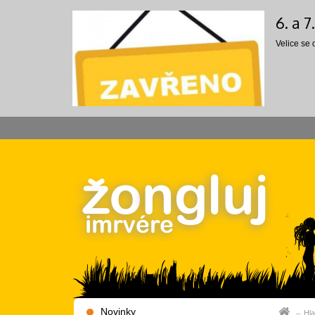
6. a 
Velice se
Novinky
Hla