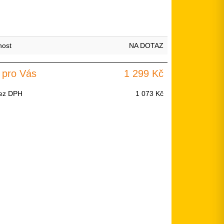
nost
NA DOTAZ
 pro Vás
1 299 Kč
ez DPH
1 073 Kč