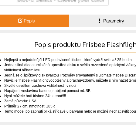
Popis
Parametry
Popis produktu Frisbee Flashflig
Nejlepší a nejodolnější LED podsvícené frisbee, které vydrží svítit až 25 hodin.
Jedna silná dioda umístěná uprostřed disku a světlo rozvedené optickými vlákny 
viditelnost během letu.
Jedná se o špičkový disk kvalitou i rozměry srovnatelný s ultimate frisbee Discra
Navíc je frisbee Flashflight vodotěsný a prachuvzdorný, můžete s ním házet témě
Skvělé osvětlení zachová viditelnost i v noci
Napájení: vestavěná baterie, nabíjení pomocí mUSB
Nyní můžete hrát frisbee 24h denně!!!
Země původu: USA
Průměr 27 cm, hmotnost: 185 g
Tento model po zapnutí bliká střídavě 6 barvami nebo je možné nechat svítít p