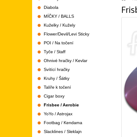
Fris
Diabola
MÍČKY / BALLS
Kuželky / Kužely
Flower/Devil/Levi Sticky
POI / Na točení
Tyče / Staff
Ohnivé hračky / Kevlar
Svítící hračky
Kruhy / Šátky
Talíře k točení
Cigar boxy
Frisbee / Aerobie
YoYo / Astrojax
Footbag / Kendama
Slacklines / Sleklajn