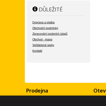
DŮLEŽITÉ
Doprava a platba
Obchodní podmínky
Zpracování osobních údajů
Obchod - mapa
Spřátelené weby
Kontakt
Prodejna
Otev
Žongluj Imrvére
Po - Pá: 
Olšanské náměstí 5
So - Ne: 
130 00 Praha 3