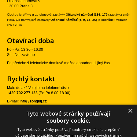
Olšanské náměstí 5
130 00 Praha 3
Obchod je
přímo
u autobusové zastávky
Olšanské náměstí (136, 175)
zastávka směr
Flora. Od tramvajové zastávky
Olšanské náměstí (5, 9, 15, 26)
je obchůdek vzdálen
cca 170 m.
Otevírací doba
Po - Pá: 13:30 - 16:30
So - Ne: zavřeno
Po předchozí telefonické domluvě možno dohodnout i jiný čas.
Rychlý kontakt
Máte dotaz? Volejte na telefonní číslo:
+420 702 277 133
(Po-Pá 8:00-18:00)
E-mail:
info@zongluj.cz
×
Tyto webové stránky používají
Sledujte nás
soubory cookie.
Tyto webové stránky používají soubory cookie ke zlepšení
uživatelského zážitku. Používáním našich webových stránek