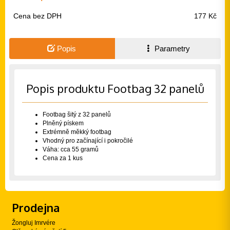
Cena bez DPH
177 Kč
Popis
Parametry
Popis produktu Footbag 32 panelů
Footbag šitý z 32 panelů
Plněný pískem
Extrémně měkký footbag
Vhodný pro začínající i pokročilé
Váha: cca 55 gramů
Cena za 1 kus
Prodejna
Žongluj Imrvére