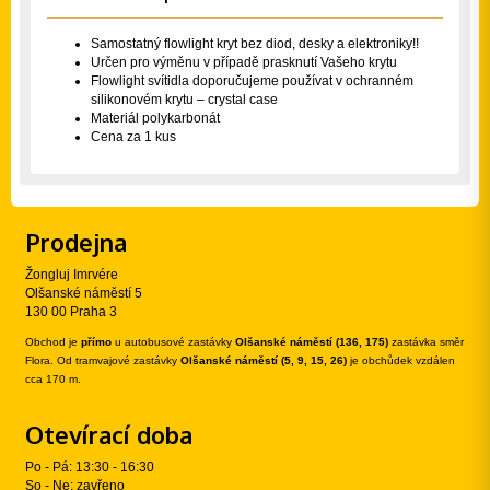
Samostatný flowlight kryt bez diod, desky a elektroniky!!
Určen pro výměnu v případě prasknutí Vašeho krytu
Flowlight svítidla doporučujeme používat v ochranném
silikonovém krytu – crystal case
Materiál polykarbonát
Cena za 1 kus
Prodejna
Žongluj Imrvére
Olšanské náměstí 5
130 00 Praha 3
Obchod je
přímo
u autobusové zastávky
Olšanské náměstí (136, 175)
zastávka směr
Flora. Od tramvajové zastávky
Olšanské náměstí (5, 9, 15, 26)
je obchůdek vzdálen
cca 170 m.
Otevírací doba
Po - Pá: 13:30 - 16:30
So - Ne: zavřeno