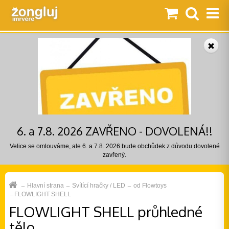
6. a 7.8. 2026 ZAVŘENO - DOVOLENÁ!!
Velice se omlouváme, ale 6. a 7.8. 2026 bude obchůdek z důvodu dovolené
zavřený.
Hlavní strana
Svítící hračky / LED
od Flowtoys
FLOWLIGHT SHELL
FLOWLIGHT SHELL průhledné
tělo